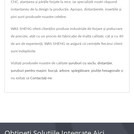
CNC, ștanțarea și părțile forjate la rece, iar specialiștii noștri răspund
instantaneu de la design la producție. Apropo, distanțierele, inserțiile și
pini sunt produsele noastre celebre.
WAS SHENG oferă clienților produse industriale de forjare și prelucrare
de precizie, atât cu un proces de fabricație de înaltă calitate, cât și cu 40
de ani de experiență, WAS SHENG se asigură că cerințele fiecărui client
sunt îndeplinite.
Vizitați produsele noastre de calitate
șuruburi cu soclu
,
distanţier
,
șuruburi pentru mașini
,
bucșă
,
arbore
,
spărgătoare
,
piulițe hexagonale
și
nu ezitați să
Contactați-ne
.
Obțineți Soluțiile Integrate Aici.