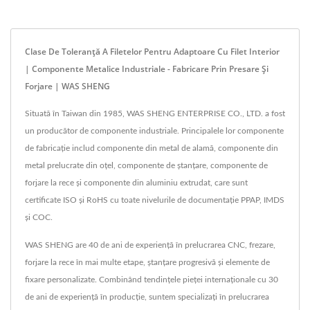
Clase De Toleranță A Filetelor Pentru Adaptoare Cu Filet Interior
| Componente Metalice Industriale - Fabricare Prin Presare Și
Forjare | WAS SHENG
Situată în Taiwan din 1985, WAS SHENG ENTERPRISE CO., LTD. a fost
un producător de componente industriale. Principalele lor componente
de fabricație includ componente din metal de alamă, componente din
metal prelucrate din oțel, componente de ștanțare, componente de
forjare la rece și componente din aluminiu extrudat, care sunt
certificate ISO și RoHS cu toate nivelurile de documentație PPAP, IMDS
și COC.
WAS SHENG are 40 de ani de experiență în prelucrarea CNC, frezare,
forjare la rece în mai multe etape, ștanțare progresivă și elemente de
fixare personalizate. Combinând tendințele pieței internaționale cu 30
de ani de experiență în producție, suntem specializați în prelucrarea