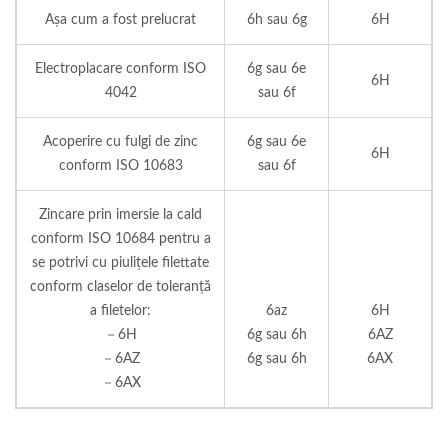
Așa cum a fost prelucrat
6h sau 6g
6H
Electroplacare conform ISO
6g sau 6e
6H
4042
sau 6f
Acoperire cu fulgi de zinc
6g sau 6e
6H
conform ISO 10683
sau 6f
Zincare prin imersie la cald
conform ISO 10684 pentru a
se potrivi cu piulițele filettate
conform claselor de toleranță
a filetelor:
6az
6H
－6H
6g sau 6h
6AZ
－6AZ
6g sau 6h
6AX
－6AX