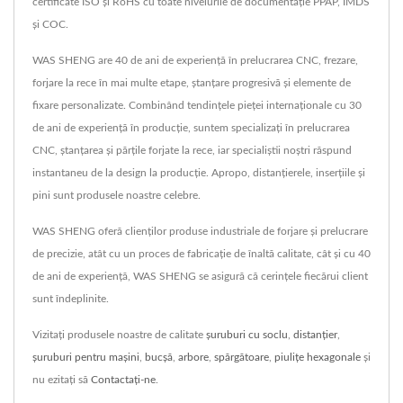
certificate ISO și RoHS cu toate nivelurile de documentație PPAP, IMDS
și COC.
WAS SHENG are 40 de ani de experiență în prelucrarea CNC, frezare,
forjare la rece în mai multe etape, ștanțare progresivă și elemente de
fixare personalizate. Combinând tendințele pieței internaționale cu 30
de ani de experiență în producție, suntem specializați în prelucrarea
CNC, ștanțarea și părțile forjate la rece, iar specialiștii noștri răspund
instantaneu de la design la producție. Apropo, distanțierele, inserțiile și
pini sunt produsele noastre celebre.
WAS SHENG oferă clienților produse industriale de forjare și prelucrare
de precizie, atât cu un proces de fabricație de înaltă calitate, cât și cu 40
de ani de experiență, WAS SHENG se asigură că cerințele fiecărui client
sunt îndeplinite.
Vizitați produsele noastre de calitate
șuruburi cu soclu
,
distanţier
,
șuruburi pentru mașini
,
bucșă
,
arbore
,
spărgătoare
,
piulițe hexagonale
și
nu ezitați să
Contactați-ne
.