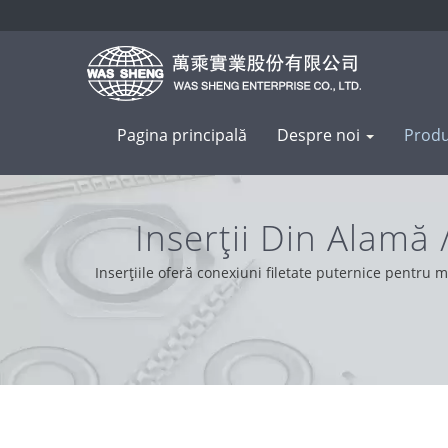
Pagina principală
Despre noi
Prod
Inserții Din Alamă
Pie
Inserțiile oferă conexiuni filetate puternice pentru m
un producător complet, valoarea noastră de bază este
operăm cu integrit