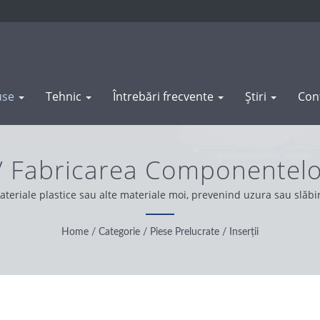
use
Tehnic
Întrebări frecvente
Știri
Con
 / Fabricarea Componentelo
selor Prelucrate | WAS S
ateriale plastice sau alte materiale moi, prevenind uzura sau slăbir
 profesionalismul, conveniența și soluționarea problemelor. Pe baz
ate, o atitudine pragmatică și de încredere, oferind cele mai bune s
Home
/
Categorie
/
Piese Prelucrate
/
Inserții