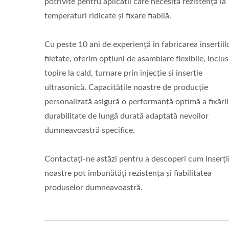
potrivite pentru aplicații care necesită rezistență la
temperaturi ridicate și fixare fiabilă.
Cu peste 10 ani de experiență în fabricarea inserțiil
filetate, oferim opțiuni de asamblare flexibile, inclus
topire la cald, turnare prin injecție și inserție
ultrasonică. Capacitățile noastre de producție
personalizată asigură o performanță optimă a fixării 
durabilitate de lungă durată adaptată nevoilor
dumneavoastră specifice.
Contactați-ne astăzi pentru a descoperi cum inserți
noastre pot îmbunătăți rezistența și fiabilitatea
produselor dumneavoastră.