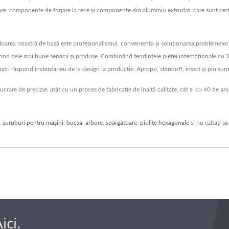
e, componente de forjare la rece și componente din aluminiu extrudat, care sunt cert
area noastră de bază este profesionalismul, conveniența și soluționarea problemelor. 
rind cele mai bune servicii și produse. Combinând tendințele pieței internaționale cu 3
 noștri răspund instantaneu de la design la producție. Apropo, standoff, insert și pin su
crare de precizie, atât cu un proces de fabricație de înaltă calitate, cât și cu 40 de a
,
șuruburi pentru mașini
,
bucșă
,
arbore
,
spărgătoare
,
piulițe hexagonale
și nu ezitați s
ici.