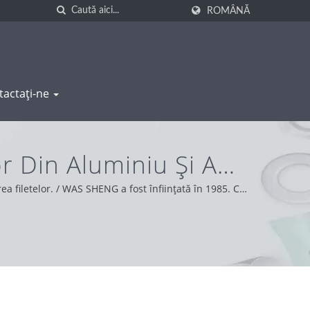
ROMÂNĂ
tactați-ne
r Din Aluminiu Și A
HENG
ea filetelor. / WAS SHENG a fost înființată în 1985. Ca
a suportului nostru pentru clienți din întreaga lume,
ervicii și produse.