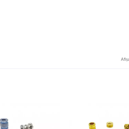
Afiş
Axe De Precizie
Inserts Din Alamă