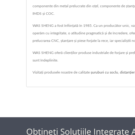
componente din metal prelucrate din oțel, componente de ștanțar
IMDS și COC.
WAS SHENG a fost înființată în 1985. Ca un producător unic, valo
operăm cu integritate, o atitudine pragmatică și de încredere, ofe
prelucrarea CNC, ștanțare și piese forjate la rece, iar specialiștii
WAS SHENG oferă clienților produse industriale de forjare și prelu
sunt îndeplinite.
Vizitați produsele noastre de calitate
șuruburi cu soclu
,
distanţier
Obțineți Soluțiile Integrate A