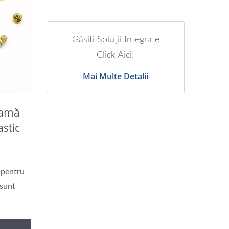
Găsiți Soluții Integrate
Click Aici!
Mai Multe Detalii
Alamă
astic
 pentru
 sunt