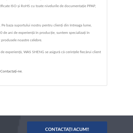
ificate ISO și RoHS cu toate nivelurile de documentație PPAP,
Pe baza suportului nostru pentru clienți din întreaga lume,
0 de ani de experiență în producție, suntem specializați în
nt produsele noastre celebre.
ni de experiență, WAS SHENG se asigură că cerințele fiecărui client
ă
Contactați-ne
.
CONTACTAȚI ACUM!!