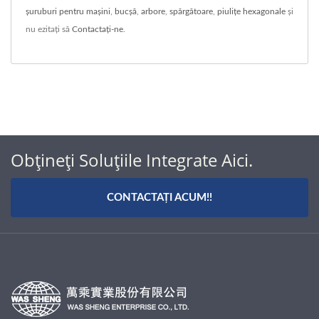
șuruburi pentru mașini
,
bucșă
,
arbore
,
spărgătoare
,
piulițe hexagonale
și
nu ezitați să
Contactați-ne
.
Obțineți Soluțiile Integrate Aici.
CONTACTAȚI ACUM!!