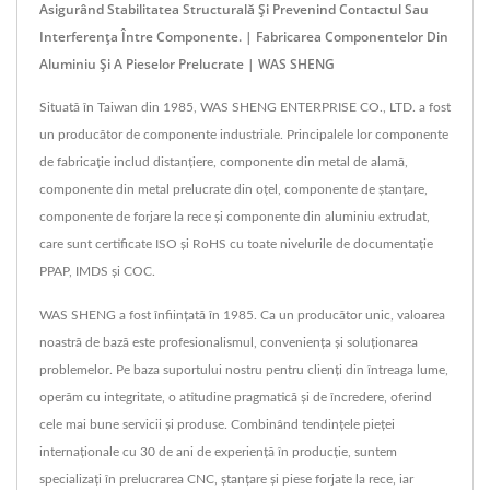
Asigurând Stabilitatea Structurală Și Prevenind Contactul Sau
Interferența Între Componente. | Fabricarea Componentelor Din
Aluminiu Și A Pieselor Prelucrate | WAS SHENG
Situată în Taiwan din 1985, WAS SHENG ENTERPRISE CO., LTD. a fost
un producător de componente industriale. Principalele lor componente
de fabricație includ distanțiere, componente din metal de alamă,
componente din metal prelucrate din oțel, componente de ștanțare,
componente de forjare la rece și componente din aluminiu extrudat,
care sunt certificate ISO și RoHS cu toate nivelurile de documentație
PPAP, IMDS și COC.
WAS SHENG a fost înființată în 1985. Ca un producător unic, valoarea
noastră de bază este profesionalismul, conveniența și soluționarea
problemelor. Pe baza suportului nostru pentru clienți din întreaga lume,
operăm cu integritate, o atitudine pragmatică și de încredere, oferind
cele mai bune servicii și produse. Combinând tendințele pieței
internaționale cu 30 de ani de experiență în producție, suntem
specializați în prelucrarea CNC, ștanțare și piese forjate la rece, iar