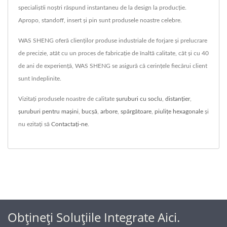
specialiștii noștri răspund instantaneu de la design la producție.
Apropo, standoff, insert și pin sunt produsele noastre celebre.
WAS SHENG oferă clienților produse industriale de forjare și prelucrare
de precizie, atât cu un proces de fabricație de înaltă calitate, cât și cu 40
de ani de experiență, WAS SHENG se asigură că cerințele fiecărui client
sunt îndeplinite.
Vizitați produsele noastre de calitate
șuruburi cu soclu
,
distanţier
,
șuruburi pentru mașini
,
bucșă
,
arbore
,
spărgătoare
,
piulițe hexagonale
și
nu ezitați să
Contactați-ne
.
Obțineți Soluțiile Integrate Aici.