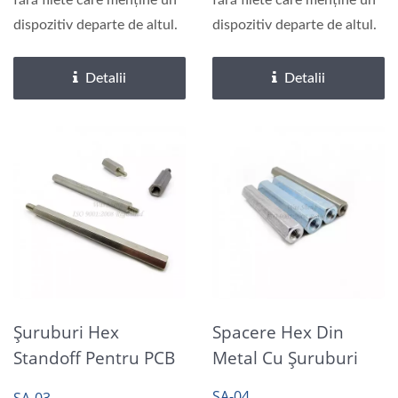
fără filete care menține un
fără filete care menține un
dispozitiv departe de altul.
dispozitiv departe de altul.
Detalii
Detalii
Șuruburi Hex
Spacere Hex Din
Standoff Pentru PCB
Metal Cu Șuruburi
Metalice Masculine Și
SA-04