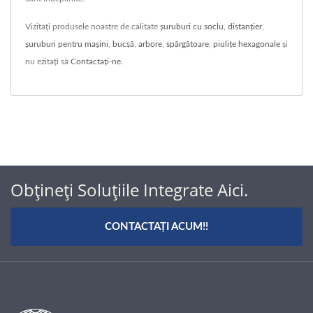
Vizitați produsele noastre de calitate
șuruburi cu soclu
,
distanţier
,
șuruburi pentru mașini
,
bucșă
,
arbore
,
spărgătoare
,
piulițe hexagonale
și
nu ezitați să
Contactați-ne
.
Obțineți Soluțiile Integrate Aici.
CONTACTAȚI ACUM!!