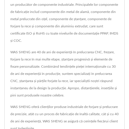
un producător de componente industriale. Principalele lor componente
de fabricație includ componente din metal de alamă, componente din
metal prelucrate din oțel, componente de ștanțare, componente de
forjare la rece și componente din aluminiu extrudat, care sunt
certificate ISO și RoHS cu toate nivelurile de documentație PPAP, IMDS
și COC.
WAS SHENG are 40 de ani de experiență în prelucrarea CNC, frezare,
forjare la rece în mai multe etape, ștanțare progresivă și elemente de
fixare personalizate. Combinând tendințele pieței internaționale cu 30
de ani de experiență în producție, suntem specializați în prelucrarea
CNC, ștanțarea și părțile forjate la rece, iar specialiștii noștri răspund
instantaneu de la design la producție. Apropo, distanțierele, inserțiile și
pini sunt produsele noastre celebre.
WAS SHENG oferă clienților produse industriale de forjare și prelucrare
de precizie, atât cu un proces de fabricație de înaltă calitate, cât și cu 40
de ani de experiență, WAS SHENG se asigură că cerințele fiecărui client
sunt îndeplinite.