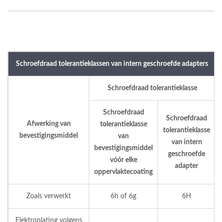
Schroefdraad tolerantieklassen van intern geschroefde adapters
Schroefdraad tolerantieklasse
Schroefdraad
Schroefdraad
Afwerking van
tolerantieklasse
tolerantieklasse
bevestigingsmiddel
van
van intern
bevestigingsmiddel
geschroefde
vóór elke
adapter
oppervlaktecoating
Zoals verwerkt
6h of 6g
6H
Elektroplating volgens