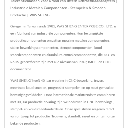
Tolerantieklassen Voor Draad Van Intern Schroefdraadadapters |
Industriële Metalen Componenten - Stempelen & Smeden
Productie | WAS SHENG
Gelegen in Taiwan sinds 1985, WAS SHENG ENTERPRISE CO., LTD. is
een fabrikant van industriële componenten. Hun belangrijkste
productiecomponenten omvatten messing metalen componenten,
stalen bewerkingscomponenten, stempelcomponenten, koud
smeedcomponenten en aluminium extrusiecomponenten, die ISO- en
RoHS-gecertificeerd zijn met alle niveaus van PPAP, IMDS- en COC-
documentatie.
'WAS SHENG' heeft 40 jaar ervaring in CNC-bewerking, frezen,
meertraps koud smeden, progressief stempelen en op maat gemaakte
bevestigingsmiddelen. Door internationale markttrends te combineren
met 30 jaar productie-ervaring, zijn we bedreven in CNC-bewerkings-,
stempel- en koudsmeedonderdelen. Onze specialisten reageren direct
van ontwerp tot productie. Trouwens, standoff, insert en pin zijn onze
bekende producten.