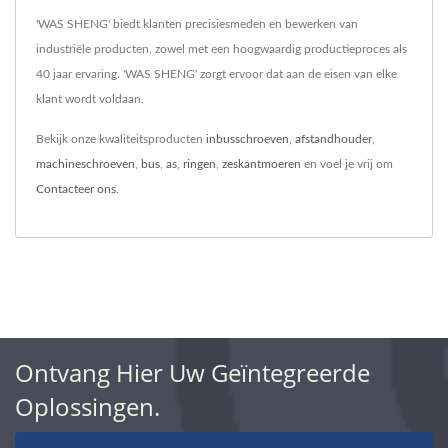
'WAS SHENG' biedt klanten precisiesmeden en bewerken van
industriële producten, zowel met een hoogwaardig productieproces als
40 jaar ervaring. 'WAS SHENG' zorgt ervoor dat aan de eisen van elke
klant wordt voldaan.
Bekijk onze kwaliteitsproducten
inbusschroeven
,
afstandhouder
,
machineschroeven
,
bus
,
as
,
ringen
,
zeskantmoeren
en voel je vrij om
Contacteer ons
.
Ontvang Hier Uw Geïntegreerde
Oplossingen.