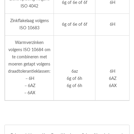
6g of 6e of 6f
6H
ISO 4042
Zinkflakelaag volgens
6g of 6e of 6f
6H
ISO 10683
Warmverzinken
volgens ISO 10684 om
te combineren met
moeren getapt volgens
draadtolerantieklassen:
6az
6H
－6H
6g of 6h
6AZ
－6AZ
6g of 6h
6AX
－6AX