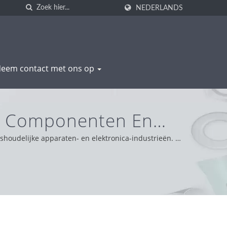
NEDERLANDS
eem contact met ons op
um Componenten En
SHENG
shoudelijke apparaten- en elektronica-industrieën. /
g en probleemoplossend. Op basis van onze
ieden we de beste service en product.