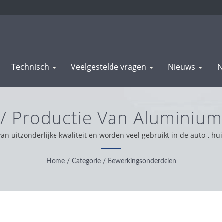
Technisch
Veelgestelde vragen
Nieuws
N
/ Productie Van Alumini
rkingsonderdelen | WAS 
 uitzonderlijke kwaliteit en worden veel gebruikt in de auto-, hui
n alles-in-één fabrikant is onze kernwaarde professioneel, handi
ken we met integriteit, pragmatische en betrouwbare houding en b
Home
/
Categorie
/
Bewerkingsonderdelen