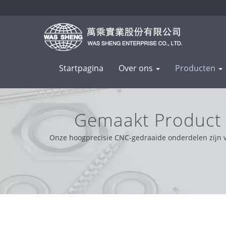
Startpagina
Over ons
Producten
Gemaakt Product 
Bewe
Onze hoogprecisie CNC-gedraaide onderdelen zijn van
WAS SHENG werd opgericht in 1985. Als ee
klantenondersteuning wereldwijd, wer