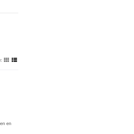
:
den en