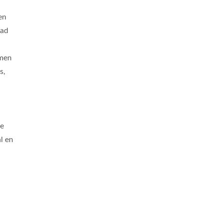
en
aad
rmen
s,
de
al en
Precisie Assen
Messing Invoegen