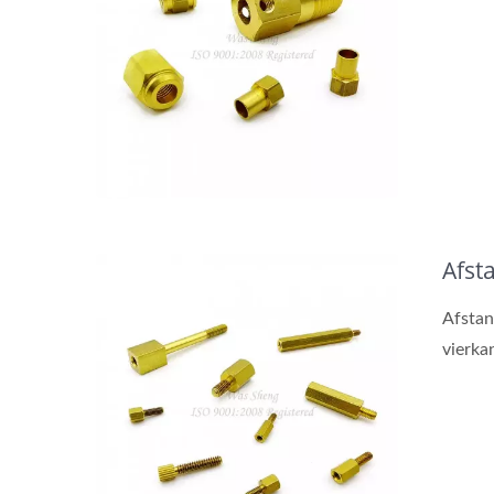
Afst
Afstan
vierkan