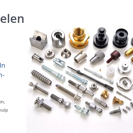
elen
In
n-
en,
hulp