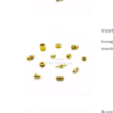
Inze
Invoeg
waardo
Bus