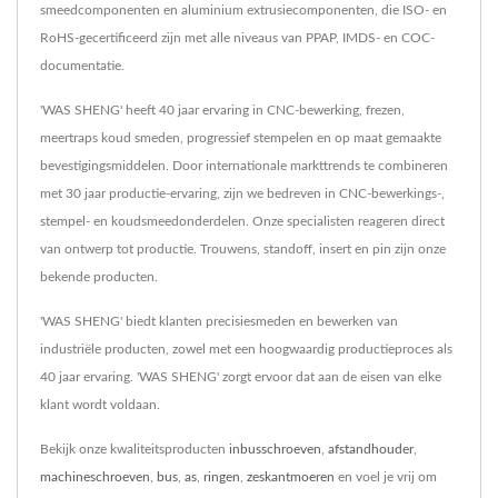
smeedcomponenten en aluminium extrusiecomponenten, die ISO- en
RoHS-gecertificeerd zijn met alle niveaus van PPAP, IMDS- en COC-
documentatie.
'WAS SHENG' heeft 40 jaar ervaring in CNC-bewerking, frezen,
meertraps koud smeden, progressief stempelen en op maat gemaakte
bevestigingsmiddelen. Door internationale markttrends te combineren
met 30 jaar productie-ervaring, zijn we bedreven in CNC-bewerkings-,
stempel- en koudsmeedonderdelen. Onze specialisten reageren direct
van ontwerp tot productie. Trouwens, standoff, insert en pin zijn onze
bekende producten.
'WAS SHENG' biedt klanten precisiesmeden en bewerken van
industriële producten, zowel met een hoogwaardig productieproces als
40 jaar ervaring. 'WAS SHENG' zorgt ervoor dat aan de eisen van elke
klant wordt voldaan.
Bekijk onze kwaliteitsproducten
inbusschroeven
,
afstandhouder
,
machineschroeven
,
bus
,
as
,
ringen
,
zeskantmoeren
en voel je vrij om