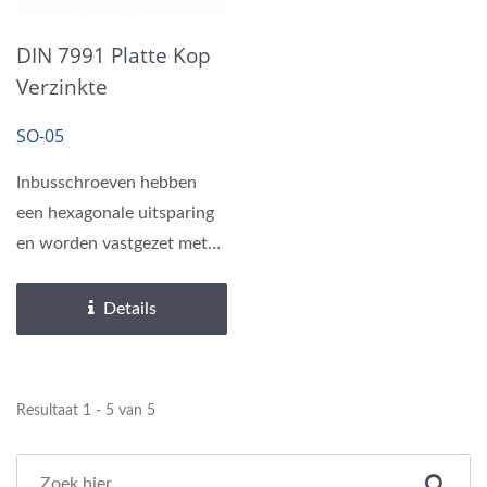
DIN 7991 Platte Kop
Verzinkte
Inbusschroef
SO-05
Inbusschroeven hebben
een hexagonale uitsparing
en worden vastgezet met
een inbussleutel of hex
driver,...
Details
Resultaat 1 - 5 van 5