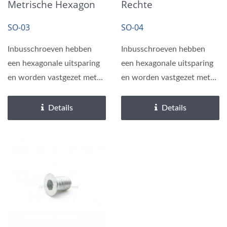
Metrische Hexagon
Rechte
Socket Cap
Kartelschouderboute
SO-03
SO-04
Schroeven
N Schroeven
Inbusschroeven hebben
Inbusschroeven hebben
een hexagonale uitsparing
een hexagonale uitsparing
en worden vastgezet met
en worden vastgezet met
een inbussleutel of hex
een inbussleutel of hex
driver,...
driver,...
Details
Details