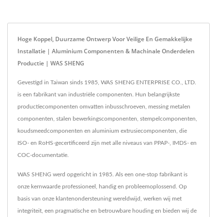
Hoge Koppel, Duurzame Ontwerp Voor Veilige En Gemakkelijke
Installatie | Aluminium Componenten & Machinale Onderdelen
Productie | WAS SHENG
Gevestigd in Taiwan sinds 1985, WAS SHENG ENTERPRISE CO., LTD.
is een fabrikant van industriële componenten. Hun belangrijkste
productiecomponenten omvatten inbusschroeven, messing metalen
componenten, stalen bewerkingscomponenten, stempelcomponenten,
koudsmeedcomponenten en aluminium extrusiecomponenten, die
ISO- en RoHS-gecertificeerd zijn met alle niveaus van PPAP-, IMDS- en
COC-documentatie.
WAS SHENG werd opgericht in 1985. Als een one-stop fabrikant is
onze kernwaarde professioneel, handig en probleemoplossend. Op
basis van onze klantenondersteuning wereldwijd, werken wij met
integriteit, een pragmatische en betrouwbare houding en bieden wij de