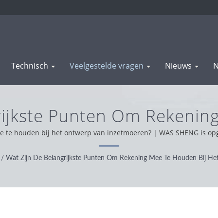
Technisch
Veelgestelde vragen
Nieuws
N
rijkste Punten Om Rekenin
sertmoeren? | Metaalcomp
e te houden bij het ontwerp van inzetmoeren? | WAS SHENG is opger
ssend. Op basis van onze klantenondersteuning wereldwijd, werke
rusies Productie | WAS S
houding en bieden we de beste service en producten.
/
Wat Zijn De Belangrijkste Punten Om Rekening Mee Te Houden Bij He