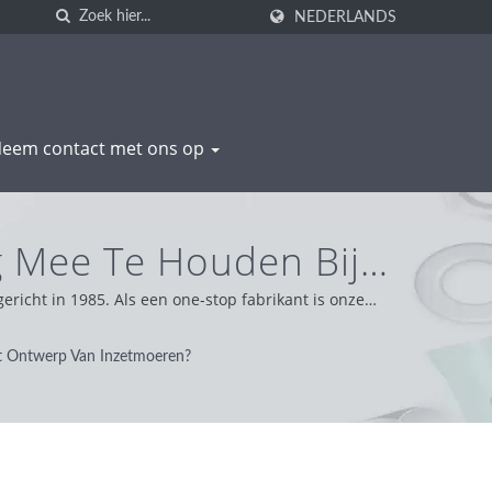
NEDERLANDS
eem contact met ons op
g Mee Te Houden Bij
onenten & Aluminium
icht in 1985. Als een one-stop fabrikant is onze
n we met integriteit, pragmatische en betrouwbare
HENG
t Ontwerp Van Inzetmoeren?