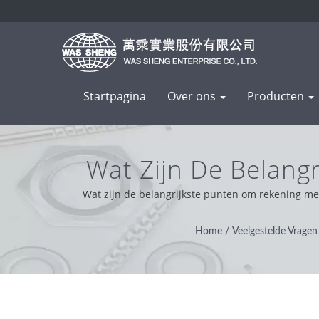
Startpagina
Over ons
Producten
Wat Zijn De Belang
Het Ontwerp Van In
Wat zijn de belangrijkste punten om rekening me
kernwaarde professioneel, handig en probleemoplo
Ext
Home
/
Veelgestelde Vragen