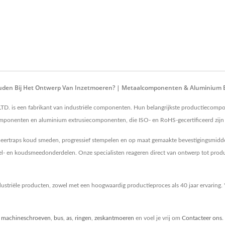
ouden Bij Het Ontwerp Van Inzetmoeren? | Metaalcomponenten & Aluminium 
. is een fabrikant van industriële componenten. Hun belangrijkste productiecomp
nenten en aluminium extrusiecomponenten, die ISO- en RoHS-gecertificeerd zijn 
eertraps koud smeden, progressief stempelen en op maat gemaakte bevestigingsmidde
l- en koudsmeedonderdelen. Onze specialisten reageren direct van ontwerp tot produc
triële producten, zowel met een hoogwaardig productieproces als 40 jaar ervaring. 
,
machineschroeven
,
bus
,
as
,
ringen
,
zeskantmoeren
en voel je vrij om
Contacteer ons
.