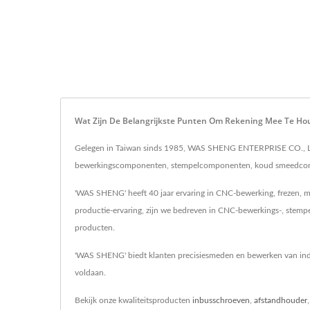
Wat Zijn De Belangrijkste Punten Om Rekening Mee Te H
Gelegen in Taiwan sinds 1985, WAS SHENG ENTERPRISE CO., LTD
bewerkingscomponenten, stempelcomponenten, koud smeedcompo
'WAS SHENG' heeft 40 jaar ervaring in CNC-bewerking, frezen, m
productie-ervaring, zijn we bedreven in CNC-bewerkings-, stempe
producten.
'WAS SHENG' biedt klanten precisiesmeden en bewerken van indus
voldaan.
Bekijk onze kwaliteitsproducten
inbusschroeven
,
afstandhouder