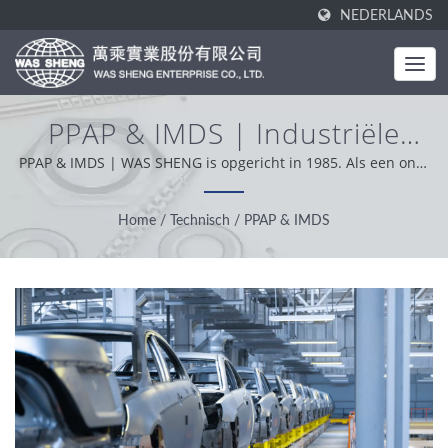
NEDERLANDS
PPAP & IMDS | Industriële
Metaalcomponenten -
PPAP & IMDS | WAS SHENG is opgericht in 1985. Als een one-
stop fabrikant is onze kernwaarde professioneel, handig en
Stempelen & Smeden
probleemoplossend. Op basis van onze klantenondersteuning
Home
/
Technisch
/
PPAP & IMDS
Productie | WAS SHENG
wereldwijd, werken we met integriteit, pragmatische en
betrouwbare houding en bieden we de beste service en
producten.