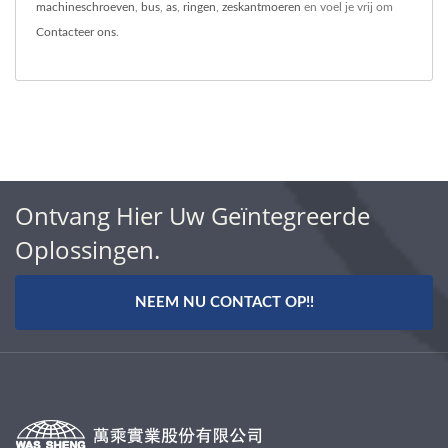
machineschroeven
,
bus
,
as
,
ringen
,
zeskantmoeren
en voel je vrij om
Contacteer ons
.
Ontvang Hier Uw Geïntegreerde
Oplossingen.
NEEM NU CONTACT OP!!