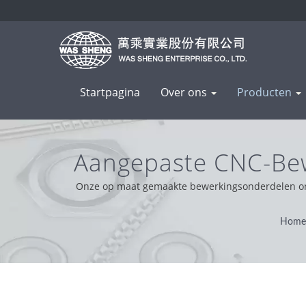
Startpagina
Over ons
Producten
Aangepaste CNC-Bew
Componenten 
Onze op maat gemaakte bewerkingsonderdelen onde
maken ze geschikt voor toepassingen in verschille
professioneel, handig en probleemoplossend. Op b
Home