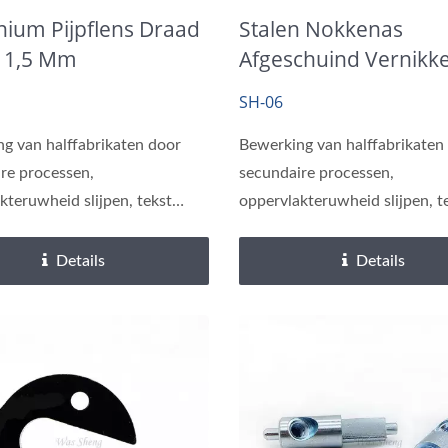
nium Pijpflens Draad
Stalen Nokkenas
 1,5 Mm
Afgeschuind Vernikke
Um
SH-06
g van halffabrikaten door
Bewerking van halffabrikaten
re processen,
secundaire processen,
kteruwheid slijpen, tekst
oppervlakteruwheid slijpen, t
veren.
lasergraveren.
Details
Details