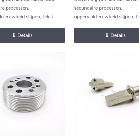
re processen,
secundaire processen,
kteruwheid slijpen, tekst
oppervlakteruwheid slijpen, t
veren.
lasergraveren.
Details
Details