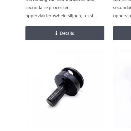
secundaire processen,
secundai
oppervlakteruwheid slijpen, tekst
oppervla
lasergraveren.
lasergra
Details