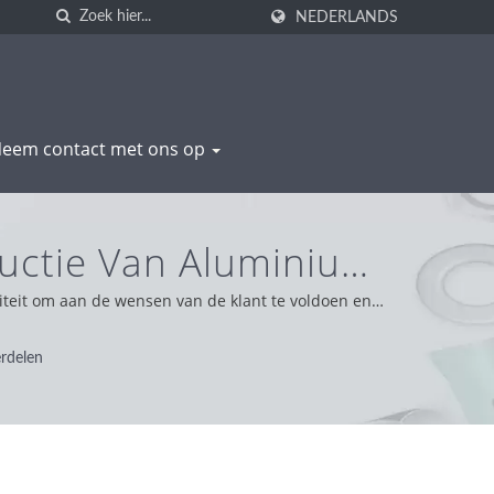
NEDERLANDS
eem contact met ons op
uctie Van Aluminium
n | WAS SHENG
teit om aan de wensen van de klant te voldoen en
 Als een alles-in-één fabrikant is onze kernwaarde
tegriteit, pragmatische en betrouwbare houding en
rdelen