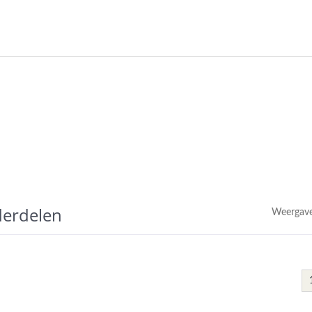
erdelen
Weergave
Precisie Assen
Messing Invoegen