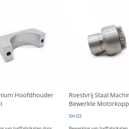
nium Hoofdhouder
Roestvrij Staal Machi
l
Bewerkte Motorkopp
Moer
SH-03
g van halffabrikaten door
Bewerking van halffabrikaten