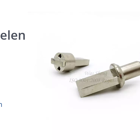
elen
n