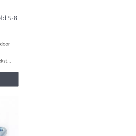
ld 5-8
 door
ekst