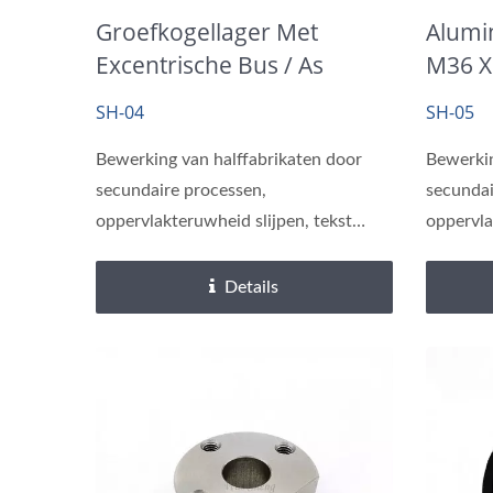
Groefkogellager Met
Alumi
Excentrische Bus / As
M36 X
SH-04
SH-05
Bewerking van halffabrikaten door
Bewerkin
secundaire processen,
secundai
oppervlakteruwheid slijpen, tekst
oppervla
lasergraveren.
lasergra
Details