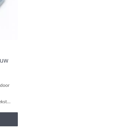
auw
 door
ekst