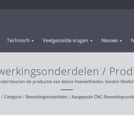
Technisch
Veelgestelde vragen
Nieuws
N
erkingsonderdelen / Prod
En Bewerkingsonderdele
rsteunen de productie van kleine hoeveelheden, bieden flexibili
nde bevestigingsindustrieën. / WAS SHENG werd opgericht in 1985.
asis van onze klantenondersteuning wereldwijd, werken we met in
/
Categorie
/
Bewerkingsonderdelen
/
Aangepaste CNC-Bewerkingsonde
bieden we de beste service en product.