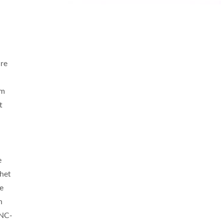
ire
om
t
e
 het
e
n
CNC-