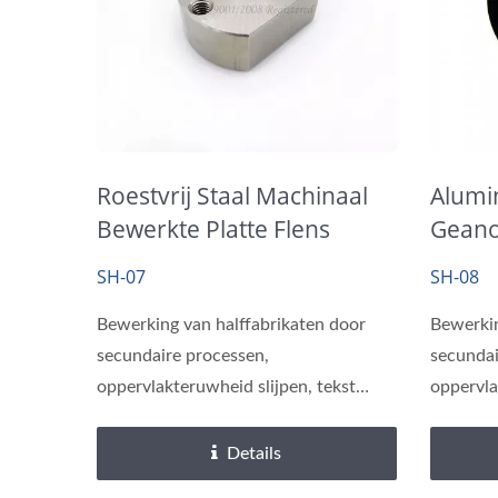
Roestvrij Staal Machinaal
Alumi
Bewerkte Platte Flens
Geano
Aange
SH-07
SH-08
Bewerking van halffabrikaten door
Bewerkin
secundaire processen,
secundai
oppervlakteruwheid slijpen, tekst
oppervla
lasergraveren.
lasergra
Details