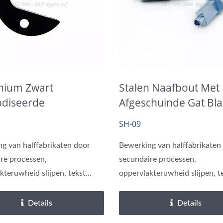
nium Zwart
Stalen Naafbout Met
diseerde
Afgeschuinde Gat Bl
paste Retentie Naaf
Verzinkt
SH-09
g van halffabrikaten door
Bewerking van halffabrikaten
re processen,
secundaire processen,
kteruwheid slijpen, tekst
oppervlakteruwheid slijpen, t
veren.
lasergraveren.
Details
Details