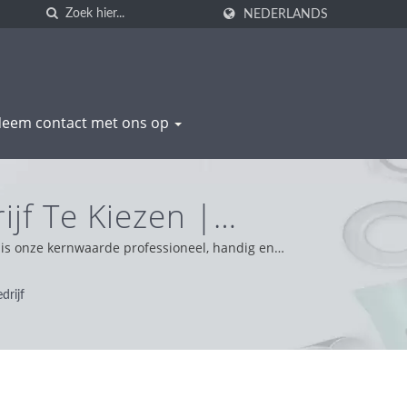
NEDERLANDS
eem contact met ons op
jf Te Kiezen |
ductie | WAS SHENG
t is onze kernwaarde professioneel, handig en
 betrouwbare houding en bieden we de beste service
drijf