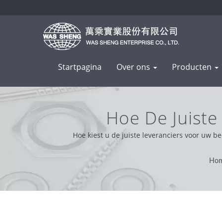
Startpagina
Over ons
Producten
Hoe De Juiste
Metaalcomponenten
Hoe kiest u de juiste leveranciers voor uw b
probleemoplossend. Op basis van onze klantenonder
Ho