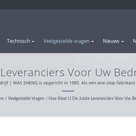
Technisch
Veelgestelde vragen
Nieuws
N
 Leveranciers Voor Uw Bedri
 & Aluminium Extrusiepro
edrijf | WAS SHENG is opgericht in 1985. Als een one-stop fabrikan
steuning wereldwijd, werken we met integriteit, pragmatische en
en producten.
me
/
Veelgestelde Vragen
/
Hoe Kiest U De Juiste Leveranciers Voor Uw Be