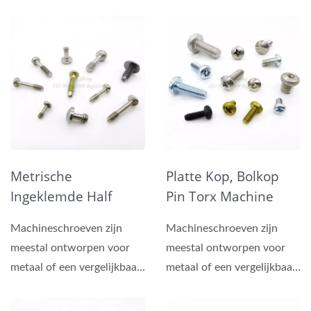
meer platte of veerringen
materiaal, bevestiging...
onder...
Metrische
Platte Kop, Bolkop
Ingeklemde Half
Pin Torx Machine
Draad Schroeven
Schroeven
Machineschroeven zijn
Machineschroeven zijn
Bevestigingsmiddele
meestal ontworpen voor
meestal ontworpen voor
N
metaal of een vergelijkbaar
metaal of een vergelijkbaar
materiaal, bevestiging...
materiaal, bevestiging...