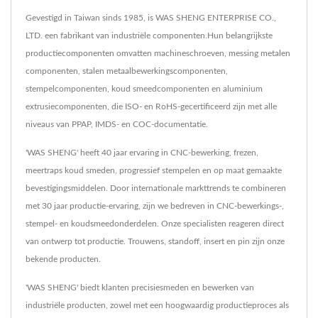
Gevestigd in Taiwan sinds 1985, is WAS SHENG ENTERPRISE CO.,
LTD. een fabrikant van industriële componenten.Hun belangrijkste
productiecomponenten omvatten machineschroeven, messing metalen
componenten, stalen metaalbewerkingscomponenten,
stempelcomponenten, koud smeedcomponenten en aluminium
extrusiecomponenten, die ISO- en RoHS-gecertificeerd zijn met alle
niveaus van PPAP, IMDS- en COC-documentatie.
'WAS SHENG' heeft 40 jaar ervaring in CNC-bewerking, frezen,
meertraps koud smeden, progressief stempelen en op maat gemaakte
bevestigingsmiddelen. Door internationale markttrends te combineren
met 30 jaar productie-ervaring, zijn we bedreven in CNC-bewerkings-,
stempel- en koudsmeedonderdelen. Onze specialisten reageren direct
van ontwerp tot productie. Trouwens, standoff, insert en pin zijn onze
bekende producten.
'WAS SHENG' biedt klanten precisiesmeden en bewerken van
industriële producten, zowel met een hoogwaardig productieproces als