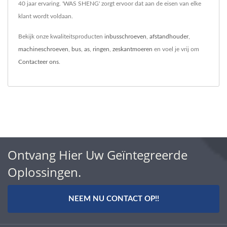
40 jaar ervaring. 'WAS SHENG' zorgt ervoor dat aan de eisen van elke
klant wordt voldaan.
Bekijk onze kwaliteitsproducten
inbusschroeven
,
afstandhouder
,
machineschroeven
,
bus
,
as
,
ringen
,
zeskantmoeren
en voel je vrij om
Contacteer ons
.
Ontvang Hier Uw Geïntegreerde
Oplossingen.
NEEM NU CONTACT OP!!