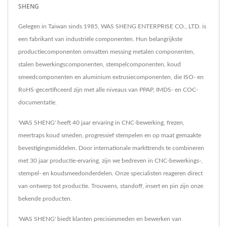
SHENG
Gelegen in Taiwan sinds 1985, WAS SHENG ENTERPRISE CO., LTD. is
een fabrikant van industriële componenten. Hun belangrijkste
productiecomponenten omvatten messing metalen componenten,
stalen bewerkingscomponenten, stempelcomponenten, koud
smeedcomponenten en aluminium extrusiecomponenten, die ISO- en
RoHS-gecertificeerd zijn met alle niveaus van PPAP, IMDS- en COC-
documentatie.
'WAS SHENG' heeft 40 jaar ervaring in CNC-bewerking, frezen,
meertraps koud smeden, progressief stempelen en op maat gemaakte
bevestigingsmiddelen. Door internationale markttrends te combineren
met 30 jaar productie-ervaring, zijn we bedreven in CNC-bewerkings-,
stempel- en koudsmeedonderdelen. Onze specialisten reageren direct
van ontwerp tot productie. Trouwens, standoff, insert en pin zijn onze
bekende producten.
'WAS SHENG' biedt klanten precisiesmeden en bewerken van