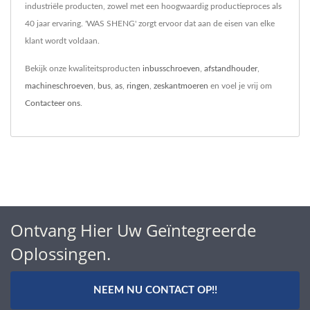
industriële producten, zowel met een hoogwaardig productieproces als
40 jaar ervaring. 'WAS SHENG' zorgt ervoor dat aan de eisen van elke
klant wordt voldaan.
Bekijk onze kwaliteitsproducten
inbusschroeven
,
afstandhouder
,
machineschroeven
,
bus
,
as
,
ringen
,
zeskantmoeren
en voel je vrij om
Contacteer ons
.
Ontvang Hier Uw Geïntegreerde
Oplossingen.
NEEM NU CONTACT OP!!