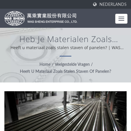
NEDERLANDS
Heb Je Materialen Zoals
Staalstaven Of Panelen? |
Heeft u materiaal zoals stalen staven of panelen? | WAS
SHENG is opgericht in 1985. Als een one-stop fabrikant is
Metaalcomponenten &
onze kernwaarde professioneel, handig en
Home
/
Veelgestelde Vragen
/
Aluminium Extrusieproductie |
probleemoplossend. Op basis van onze klantenondersteuning
Heeft U Materiaal Zoals Stalen Staven Of Panelen?
wereldwijd, werken we met integriteit, pragmatische en
WAS SHENG
betrouwbare houding en bieden we de beste service en
producten.