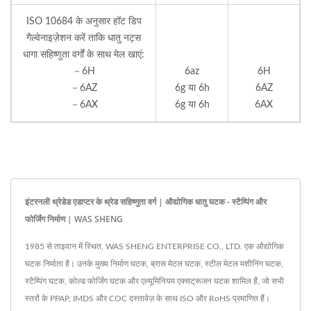
ISO 10684 के अनुसार हॉट डिप
गैल्वेनाइज़ेशन करें ताकि धातु नट्स
धागा सहिष्णुता वर्गों के साथ मेल खाएं:
－6H
6az
6H
－6AZ
6g या 6h
6AZ
－6AX
6g या 6h
6AX
इंटरनली थ्रेडेड एडाप्टर के थ्रेड सहिष्णुता वर्ग | औद्योगिक धातु घटक - स्टैम्पिंग और
फोर्जिंग निर्माण | WAS SHENG
1985 से ताइवान में स्थित, WAS SHENG ENTERPRISE CO., LTD. एक औद्योगिक
घटक निर्माता है। उनके मुख्य निर्माण घटक, ब्रास मेटल घटक, स्टील मेटल मशीनिंग घटक,
स्टैम्पिंग घटक, कोल्ड फोर्जिंग घटक और एल्यूमिनियम एक्सट्रूजन घटक शामिल हैं, जो सभी
स्तरों के PPAP, IMDS और COC दस्तावेज़ के साथ ISO और RoHS प्रमाणित हैं।