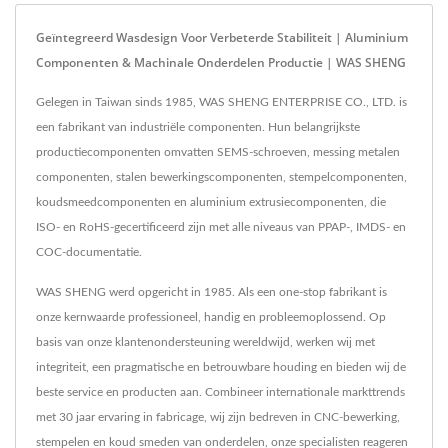
Geïntegreerd Wasdesign Voor Verbeterde Stabiliteit | Aluminium
Componenten & Machinale Onderdelen Productie | WAS SHENG
Gelegen in Taiwan sinds 1985, WAS SHENG ENTERPRISE CO., LTD. is
een fabrikant van industriële componenten. Hun belangrijkste
productiecomponenten omvatten SEMS-schroeven, messing metalen
componenten, stalen bewerkingscomponenten, stempelcomponenten,
koudsmeedcomponenten en aluminium extrusiecomponenten, die
ISO- en RoHS-gecertificeerd zijn met alle niveaus van PPAP-, IMDS- en
COC-documentatie.
WAS SHENG werd opgericht in 1985. Als een one-stop fabrikant is
onze kernwaarde professioneel, handig en probleemoplossend. Op
basis van onze klantenondersteuning wereldwijd, werken wij met
integriteit, een pragmatische en betrouwbare houding en bieden wij de
beste service en producten aan. Combineer internationale markttrends
met 30 jaar ervaring in fabricage, wij zijn bedreven in CNC-bewerking,
stempelen en koud smeden van onderdelen, onze specialisten reageren