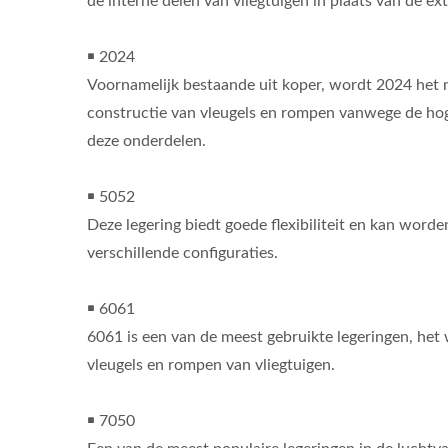
de interne delen van vliegtuigen in plaats van de ex
￭ 2024
Voornamelijk bestaande uit koper, wordt 2024 het m
constructie van vleugels en rompen vanwege de ho
deze onderdelen.
￭ 5052
Deze legering biedt goede flexibiliteit en kan word
verschillende configuraties.
￭ 6061
6061 is een van de meest gebruikte legeringen, het 
vleugels en rompen van vliegtuigen.
￭ 7050