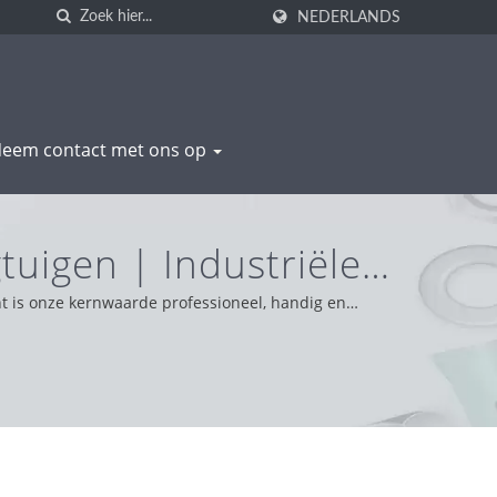
NEDERLANDS
eem contact met ons op
tuigen | Industriële
oductie | WAS SHENG
nt is onze kernwaarde professioneel, handig en
 betrouwbare houding en bieden we de beste service