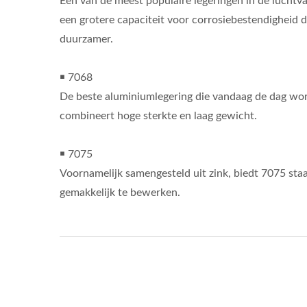
Een van de meest populaire legeringen in de luchtva
een grotere capaciteit voor corrosiebestendigheid d
duurzamer.
￭ 7068
De beste aluminiumlegering die vandaag de dag wor
combineert hoge sterkte en laag gewicht.
￭ 7075
Voornamelijk samengesteld uit zink, biedt 7075 staa
gemakkelijk te bewerken.