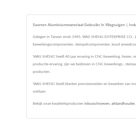
Soorten Aluminiummateriaal Gebruikt In Vliegtuigen | I
Gelegen in Taiwan sinds 1985, WAS SHENG ENTERPRISE CO., LTD
bewerkingscomponenten, stempelcomponenten, koud smeedcompo
'WAS SHENG' heeft 40 jaar ervaring in CNC-bewerking, frezen, m
productie-ervaring, zijn we bedreven in CNC-bewerkings-, stempe
producten.
'WAS SHENG' biedt klanten precisiesmeden en bewerken van indus
voldaan.
Bekijk onze kwaliteitsproducten
inbusschroeven
,
afstandhouder