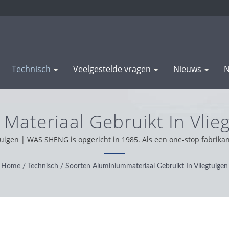
Technisch
Veelgestelde vragen
Nieuws
N
ateriaal Gebruikt In Vlieg
- Stempelen & Smeden Pr
uigen | WAS SHENG is opgericht in 1985. Als een one-stop fabrika
steuning wereldwijd, werken we met integriteit, pragmatische en
en producten.
Home
/
Technisch
/
Soorten Aluminiummateriaal Gebruikt In Vliegtuigen