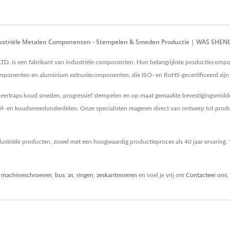
ndustriële Metalen Componenten - Stempelen & Smeden Productie | WAS SHEN
. is een fabrikant van industriële componenten. Hun belangrijkste productiecomp
nenten en aluminium extrusiecomponenten, die ISO- en RoHS-gecertificeerd zijn 
eertraps koud smeden, progressief stempelen en op maat gemaakte bevestigingsmidde
l- en koudsmeedonderdelen. Onze specialisten reageren direct van ontwerp tot produc
triële producten, zowel met een hoogwaardig productieproces als 40 jaar ervaring. 
,
machineschroeven
,
bus
,
as
,
ringen
,
zeskantmoeren
en voel je vrij om
Contacteer ons
.