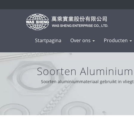
Startpagina
Over ons
Producten
Soorten Aluminium M
Metaalcomponenten 
Soorten aluminiummateriaal gebruikt in vliegt
probleemoplossend. Op basis van onze klantenonder