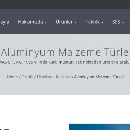
ayfa
Hakkımızda
Ürünler
Teknik
SSS
 Alüminyum Malzeme Türler
Damgalama Ve Dövme Üretim
AS SHENG, 1985 yılında kurulmuştur. Tek noktadan üretici olarak, 
esteğimize dayanarak, dürüstlük, pragmatik ve güvenilir bir tutuml
Home
/
Teknik
/
Uçaklarda Kullanılan Alüminyum Malzeme Türleri