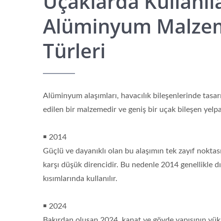
Uçaklarda Kullanıl
Alüminyum Malze
Türleri
Alüminyum alaşımları, havacılık bileşenlerinde tasa
edilen bir malzemedir ve geniş bir uçak bileşen yel
￭ 2014
Güçlü ve dayanıklı olan bu alaşımın tek zayıf noktas
karşı düşük direncidir. Bu nedenle 2014 genellikle dı
kısımlarında kullanılır.
￭ 2024
Bakırdan oluşan 2024, kanat ve gövde yapısının yüks