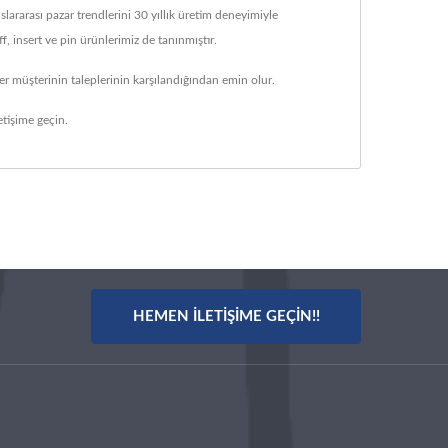
rarası pazar trendlerini 30 yıllık üretim deneyimiyle
, insert ve pin ürünlerimiz de tanınmıştır.
r müşterinin taleplerinin karşılandığından emin olur.
tişime geçin.
HEMEN İLETIŞIME GEÇIN!!