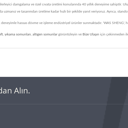
eyici damgalama ve özel cıvata üretimi konularında 40 yıllık deneyime sahiptir. Ulusla
uzmanız ve tasarımdan üretime kadar hızlı bir şekilde yanıt veriyoruz. Ayrıca, standoff
lık deneyimle hassas dövme ve işleme endüstriyel ürünler sunmaktadır. 'WAS SHENG', he
aft
,
yıkama somunları
,
altıgen somunlar
görüntüleyin ve
Bize Ulaşın
için çekinmeden ile
an Alın.