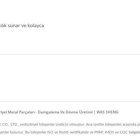
ılık sunar ve kolayca
riyel Metal Parçaları - Damgalama Ve Dövme Üretimi | WAS SHENG
LTD., endüstriyel bileşenler üreticisi olmuştur. Ana üretim bileşenleri arasında piri
enler bulunur. Bu bileşenler ISO ve RoHS sertifikalıdır ve PPAP, IMDS ve COC belgeler