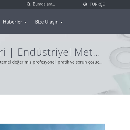
TÜRKÇE
Haberler
Bize Ulaşın
i | Endüstriyel Metal
i | WAS SHENG
temel değerimiz profesyonel, pratik ve sorun çözücü
a en iyi hizmeti ve ürünü sunmaktayız.