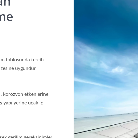
an
me
rım tablosunda tercih
pazesine uygundur.
ı, korozyon etkenlerine
ş yapı yerine uçak iç
ek gerilim gereksinimleri