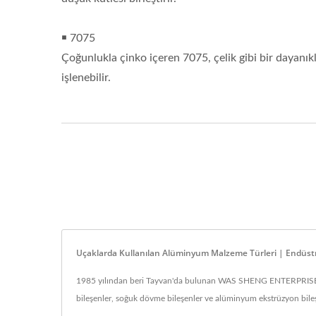
￭ 7075
Çoğunlukla çinko içeren 7075, çelik gibi bir dayanıkl
işlenebilir.
Uçaklarda Kullanılan Alüminyum Malzeme Türleri | Endüst
1985 yılından beri Tayvan'da bulunan WAS SHENG ENTERPRISE CO., 
bileşenler, soğuk dövme bileşenler ve alüminyum ekstrüzyon bileş