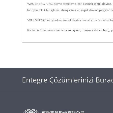
WAS SHENG, CNC işleme, frezeleme, çok aşamalı soğuk dövme, ilerl
birleştirerek, CNC işleme, damgalama ve soğuk dövme parçalarında 
'WAS SHENG', müşterilere yüksek kaliteli imalat süreci ve 40 yıl
Kaliteli ürünlerimizi
soket vidaları
,
ayırıcı
,
makine vidaları
,
burç
,
ş
Entegre Çözümlerinizi Burad