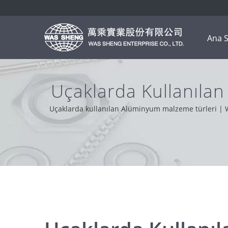
Ana S
Uçaklarda Kullanılan
Parçaları - 
Uçaklarda kullanılan Alüminyum malzeme türleri | W
olmaktır. Dünya genelindeki müşteri d