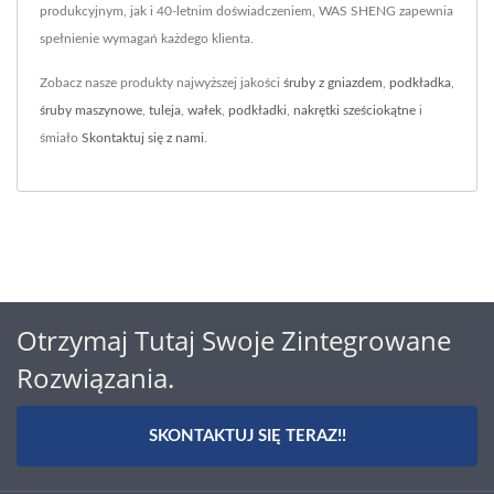
produkcyjnym, jak i 40-letnim doświadczeniem, WAS SHENG zapewnia
spełnienie wymagań każdego klienta.
Zobacz nasze produkty najwyższej jakości
śruby z gniazdem
,
podkładka
,
śruby maszynowe
,
tuleja
,
wałek
,
podkładki
,
nakrętki sześciokątne
i
śmiało
Skontaktuj się z nami
.
Otrzymaj Tutaj Swoje Zintegrowane
Rozwiązania.
SKONTAKTUJ SIĘ TERAZ!!