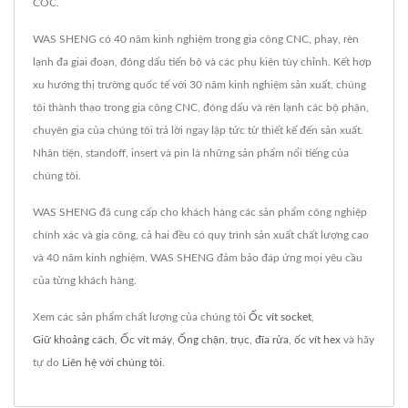
COC.
WAS SHENG có 40 năm kinh nghiệm trong gia công CNC, phay, rèn
lạnh đa giai đoạn, đóng dấu tiến bộ và các phụ kiện tùy chỉnh. Kết hợp
xu hướng thị trường quốc tế với 30 năm kinh nghiệm sản xuất, chúng
tôi thành thạo trong gia công CNC, đóng dấu và rèn lạnh các bộ phận,
chuyên gia của chúng tôi trả lời ngay lập tức từ thiết kế đến sản xuất.
Nhân tiện, standoff, insert và pin là những sản phẩm nổi tiếng của
chúng tôi.
WAS SHENG đã cung cấp cho khách hàng các sản phẩm công nghiệp
chính xác và gia công, cả hai đều có quy trình sản xuất chất lượng cao
và 40 năm kinh nghiệm, WAS SHENG đảm bảo đáp ứng mọi yêu cầu
của từng khách hàng.
Xem các sản phẩm chất lượng của chúng tôi
Ốc vít socket
,
Giữ khoảng cách
,
Ốc vít máy
,
Ống chặn
,
trục
,
đĩa rửa
,
ốc vít hex
và hãy
tự do
Liên hệ với chúng tôi
.