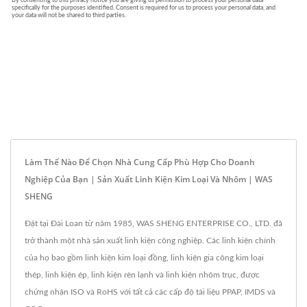
Làm Thế Nào Để Chọn Nhà Cung Cấp Phù Hợp Cho Doanh
Nghiệp Của Bạn | Sản Xuất Linh Kiện Kim Loại Và Nhôm | WAS
SHENG
Đặt tại Đài Loan từ năm 1985, WAS SHENG ENTERPRISE CO., LTD. đã
trở thành một nhà sản xuất linh kiện công nghiệp. Các linh kiện chính
của họ bao gồm linh kiện kim loại đồng, linh kiện gia công kim loại
thép, linh kiện ép, linh kiện rèn lạnh và linh kiện nhôm trục, được
chứng nhận ISO và RoHS với tất cả các cấp độ tài liệu PPAP, IMDS và