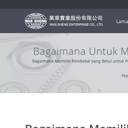
Lama
Bagaimana Untuk M
Anda | Pembuatan 
Bagaimana Memilih Pembekal yang Betul untuk Pe
profesional, mudah dan penyelesaian masalah. Ber
Ho