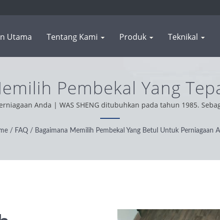
n Utama
Tentang Kami
Produk
Teknikal
emilih Pembekal Yang Tepa
Komponen Logam & Ekstru
rniagaan Anda | WAS SHENG ditubuhkan pada tahun 1985. Sebagai 
dasarkan sokongan pelanggan kami dari seluruh dunia, kami berop
SHENG
dipercayai untuk menyediakan perkhidmatan dan produk terbaik.
me
/
FAQ
/
Bagaimana Memilih Pembekal Yang Betul Untuk Perniagaan 