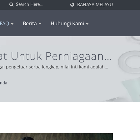
BAHASA MELAYU
FAQ
Berita
Hubungi Kami
t Untuk Perniagaan
si Aluminium | WAS
pengeluar serba lengkap, nilai inti kami adalah
erasi dengan integriti, sikap pragmatik dan boleh
Anda