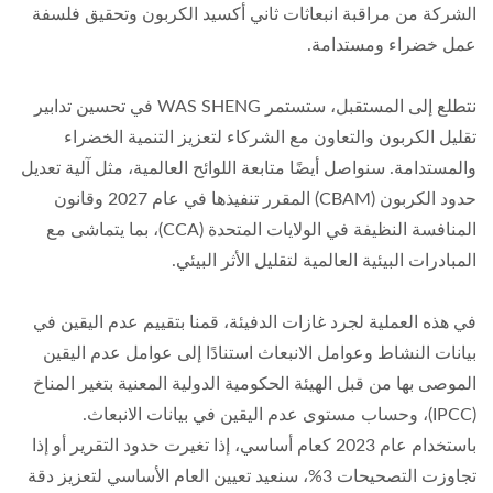
الشركة من مراقبة انبعاثات ثاني أكسيد الكربون وتحقيق فلسفة
عمل خضراء ومستدامة.
نتطلع إلى المستقبل، ستستمر WAS SHENG في تحسين تدابير
تقليل الكربون والتعاون مع الشركاء لتعزيز التنمية الخضراء
والمستدامة. سنواصل أيضًا متابعة اللوائح العالمية، مثل آلية تعديل
حدود الكربون (CBAM) المقرر تنفيذها في عام 2027 وقانون
المنافسة النظيفة في الولايات المتحدة (CCA)، بما يتماشى مع
المبادرات البيئية العالمية لتقليل الأثر البيئي.
في هذه العملية لجرد غازات الدفيئة، قمنا بتقييم عدم اليقين في
بيانات النشاط وعوامل الانبعاث استنادًا إلى عوامل عدم اليقين
الموصى بها من قبل الهيئة الحكومية الدولية المعنية بتغير المناخ
(IPCC)، وحساب مستوى عدم اليقين في بيانات الانبعاث.
باستخدام عام 2023 كعام أساسي، إذا تغيرت حدود التقرير أو إذا
تجاوزت التصحيحات 3%، سنعيد تعيين العام الأساسي لتعزيز دقة