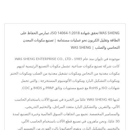
WAS SHENG تحقق شهادة ISO 14064-1:2018، تمارس الحفاظ على
الطاقة وتقليل الكربون نحو عمليات مستدامة | تصنيع مكونات المعدن
النحاسي والصلب | WAS SHENG
موجودة في تايوان منذ عام 1985 ، WAS SHENG ENTERPRISE CO., LTD.
كانت شركة تصنيع مكونات صناعية. تشمل مكونات التصنيع الرئيسية لديهم
مكونات معدنية من النحاس ومكونات تشغيل معدنية من الصلب ومكونات الختم
ومكونات التشكيل البارد ومكونات الألومنيوم المستخرجة ، والتي تحمل
شهادات ISO و RoHS مع جميع مستويات وثائق PPAP و IMDS و COC.
لديها WAS SHENG 40 عامًا من الخبرة في تصنيع الآلات باستخدام الحاسب
الآلي، والتفريز، والتشكيل البارد متعدد المراحل، والتختيم التدريجي،
والمسامير المخصصة. نجمع بين اتجاهات السوق العالمية وخبرة التصنيع لمدة
30 عامًا، ونحن ماهرون في تصنيع قطع الآلات باستخدام الحاسب الآلي،
والتختيم، والتشكيل البارد، ويقوم أخصائيونا بالرد الفوري من التصميم إلى