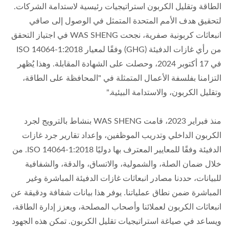
الطاقة وتقليل الكربون استراتيجيات رئيسية لاستدامة الشركات.
لتحقيق هدف الأمم المتحدة المتمثل في الوصول إلى صافي
انبعاثات كربونية صفرية، نجحت WAS SHENG في اجتياز التحقق
من رأي غازات الدفيئة (GHG) وفقًا لمعيار ISO 14064-1:2018
في 17 أكتوبر 2024، وحصلت على الشهادة المقابلة. وهذا يُظهر
التزامنا بفلسفة الأعمال المتمثلة في "المحافظة على الطاقة،
وتقليل الكربون، والاستدامة البيئية."
منذ فبراير 2023، قامت WAS SHENG بنشاط بالترويج لجرد
الكربون الداخلي وتدريب الموظفين، وإعداد تقارير جرد غازات
الدفيئة وفقًا للمعايير المعترف بها دوليًا ISO 14064-1:2018. من
خلال ضمان الصلة، والشمولية، والاتساق، والدقة، والشفافية
للبيانات، حددنا مصادر انبعاثات غازات الدفيئة المباشرة وغير
المباشرة ضمن نطاق عملياتنا. يوفر هذا بيانات شفافة ودقيقة عن
انبعاثات الكربون لعملائنا وأصحاب المصلحة، ويعزز إدارة الطاقة،
ويساعد في صياغة استراتيجيات تقليل الكربون. تمكن هذه الجهود