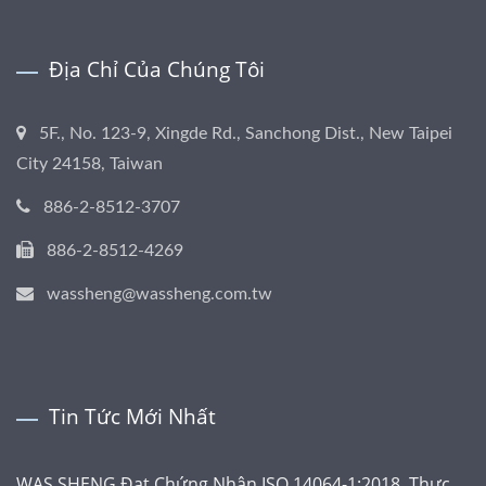
Địa Chỉ Của Chúng Tôi
5F., No. 123-9, Xingde Rd., Sanchong Dist., New Taipei
City 24158, Taiwan
886-2-8512-3707
886-2-8512-4269
wassheng@wassheng.com.tw
Tin Tức Mới Nhất
WAS SHENG Đạt Chứng Nhận ISO 14064-1:2018, Thực...