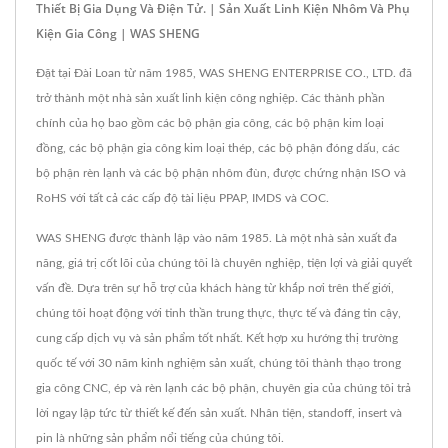
Thiết Bị Gia Dụng Và Điện Tử. | Sản Xuất Linh Kiện Nhôm Và Phụ
Kiện Gia Công | WAS SHENG
Đặt tại Đài Loan từ năm 1985, WAS SHENG ENTERPRISE CO., LTD. đã
trở thành một nhà sản xuất linh kiện công nghiệp. Các thành phần
chính của họ bao gồm các bộ phận gia công, các bộ phận kim loại
đồng, các bộ phận gia công kim loại thép, các bộ phận đóng dấu, các
bộ phận rèn lạnh và các bộ phận nhôm đùn, được chứng nhận ISO và
RoHS với tất cả các cấp độ tài liệu PPAP, IMDS và COC.
WAS SHENG được thành lập vào năm 1985. Là một nhà sản xuất đa
năng, giá trị cốt lõi của chúng tôi là chuyên nghiệp, tiện lợi và giải quyết
vấn đề. Dựa trên sự hỗ trợ của khách hàng từ khắp nơi trên thế giới,
chúng tôi hoạt động với tinh thần trung thực, thực tế và đáng tin cậy,
cung cấp dịch vụ và sản phẩm tốt nhất. Kết hợp xu hướng thị trường
quốc tế với 30 năm kinh nghiệm sản xuất, chúng tôi thành thạo trong
gia công CNC, ép và rèn lạnh các bộ phận, chuyên gia của chúng tôi trả
lời ngay lập tức từ thiết kế đến sản xuất. Nhân tiện, standoff, insert và
pin là những sản phẩm nổi tiếng của chúng tôi.