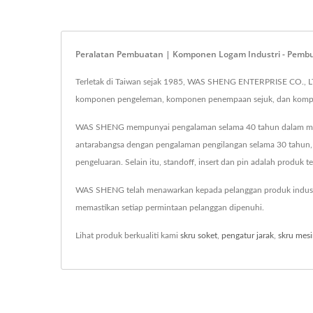
Peralatan Pembuatan | Komponen Logam Industri - Pemb
Terletak di Taiwan sejak 1985, WAS SHENG ENTERPRISE CO., L
komponen pengeleman, komponen penempaan sejuk, dan kompon
WAS SHENG mempunyai pengalaman selama 40 tahun dalam mesin 
antarabangsa dengan pengalaman pengilangan selama 30 tahun, 
pengeluaran. Selain itu, standoff, insert dan pin adalah produk t
WAS SHENG telah menawarkan kepada pelanggan produk industr
memastikan setiap permintaan pelanggan dipenuhi.
Lihat produk berkualiti kami
skru soket
,
pengatur jarak
,
skru mes