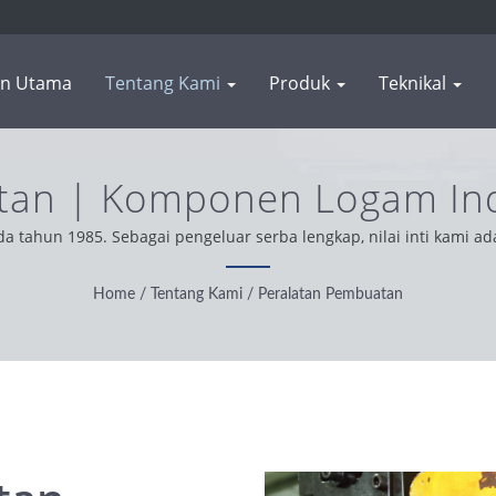
n Utama
Tentang Kami
Produk
Teknikal
tan | Komponen Logam Ind
mping & Pukulan | WAS S
tahun 1985. Sebagai pengeluar serba lengkap, nilai inti kami ad
dunia, kami beroperasi dengan integriti, sikap pragmatik dan b
produk terbaik.
Home
/
Tentang Kami
/
Peralatan Pembuatan