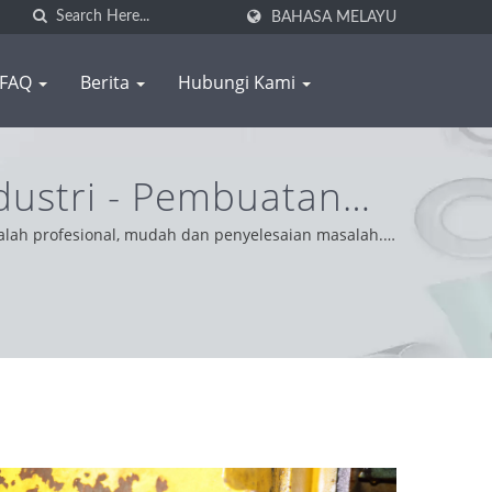
BAHASA MELAYU
FAQ
Berita
Hubungi Kami
ustri - Pembuatan
HENG
alah profesional, mudah dan penyelesaian masalah.
oleh dipercayai untuk menyediakan perkhidmatan dan