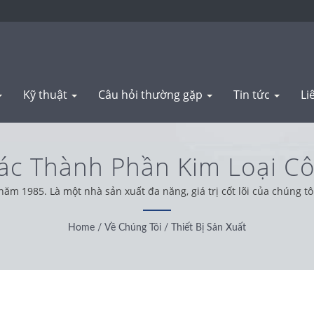
Kỹ thuật
Câu hỏi thường gặp
Tin tức
Li
Các Thành Phần Kim Loại C
ng Dấu Và Rèn | WAS SH
m 1985. Là một nhà sản xuất đa năng, giá trị cốt lõi của chúng tôi 
ế giới, chúng tôi hoạt động với tinh thần trung thực, thực tế và đá
Home
/
Về Chúng Tôi
/
Thiết Bị Sản Xuất