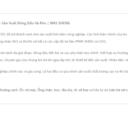
p - Sản Xuất Đóng Dấu Và Rèn | WAS SHENG
ã trở thành một nhà sản xuất linh kiện công nghiệp. Các linh kiện chính của họ bao
hứng nhận ISO và RoHS với tất cả các cấp độ tài liệu PPAP, IMDS và COC.
 lạnh đa giai đoạn, đóng dấu tiến bộ và các phụ kiện tùy chỉnh. Kết hợp xu hướng 
 chuyên gia của chúng tôi trả lời ngay lập tức từ thiết kế đến sản xuất. Nhân tiện, st
ệp chính xác và gia công, cả hai đều có quy trình sản xuất chất lượng cao và 4
khoảng cách
,
Ốc vít máy
,
Ống chặn
,
trục
,
đĩa rửa
,
ốc vít hex
và hãy tự do
Liên hệ với 