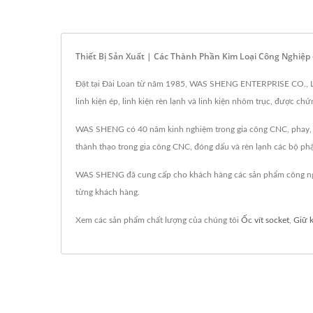
Thiết Bị Sản Xuất | Các Thành Phần Kim Loại Công Nghiệ
Đặt tại Đài Loan từ năm 1985, WAS SHENG ENTERPRISE CO., LTD. đ
linh kiện ép, linh kiện rèn lạnh và linh kiện nhôm trục, được c
WAS SHENG có 40 năm kinh nghiệm trong gia công CNC, phay, rèn
thành thạo trong gia công CNC, đóng dấu và rèn lạnh các bộ phận,
WAS SHENG đã cung cấp cho khách hàng các sản phẩm công nghi
từng khách hàng.
Xem các sản phẩm chất lượng của chúng tôi
Ốc vít socket
,
Giữ 