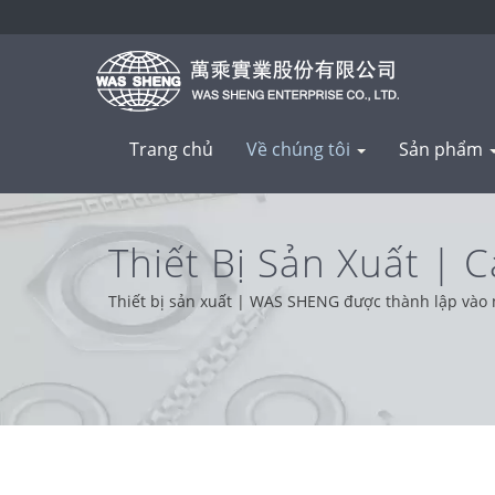
Trang chủ
Về chúng tôi
Sản phẩm
Thiết Bị Sản Xuất | 
Đó
Thiết bị sản xuất | WAS SHENG được thành lập vào nă
trên sự hỗ trợ của khách hàng từ khắp nơi trên th