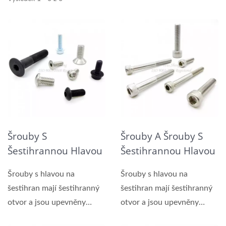
Šrouby S
Šrouby A Šrouby S
Šestihrannou Hlavou
Šestihrannou Hlavou
CSK / Tlačná Hlava /
Z Nerezové Oceli
Šrouby s hlavou na
Šrouby s hlavou na
Šrouby S Plochou
šestihran mají šestihranný
šestihran mají šestihranný
Hlavou
otvor a jsou upevněny
otvor a jsou upevněny
pomocí šestihranného...
pomocí šestihranného...