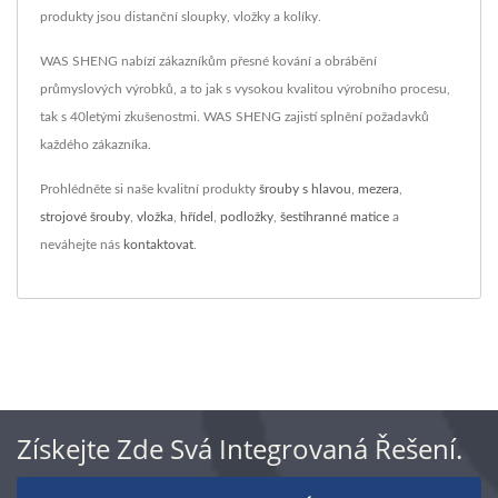
produkty jsou distanční sloupky, vložky a kolíky.
WAS SHENG nabízí zákazníkům přesné kování a obrábění
průmyslových výrobků, a to jak s vysokou kvalitou výrobního procesu,
tak s 40letými zkušenostmi. WAS SHENG zajistí splnění požadavků
každého zákazníka.
Prohlédněte si naše kvalitní produkty
šrouby s hlavou
,
mezera
,
strojové šrouby
,
vložka
,
hřídel
,
podložky
,
šestihranné matice
a
neváhejte nás
kontaktovat
.
Získejte Zde Svá Integrovaná Řešení.