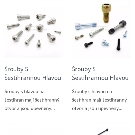
Šrouby S
Šrouby S
Šestihrannou Hlavou
Šestihrannou Hlavou
Z Nerezové Oceli
A Přímým
Šrouby s hlavou na
Šrouby s hlavou na
Vroubkováním Na
šestihran mají šestihranný
šestihran mají šestihranný
Rameni
otvor a jsou upevněny
otvor a jsou upevněny
pomocí šestihranného...
pomocí šestihranného...