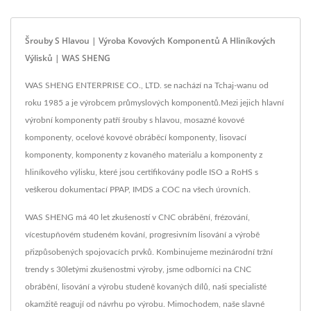
Šrouby S Hlavou | Výroba Kovových Komponentů A Hliníkových
Výlisků | WAS SHENG
WAS SHENG ENTERPRISE CO., LTD. se nachází na Tchaj-wanu od
roku 1985 a je výrobcem průmyslových komponentů.Mezi jejich hlavní
výrobní komponenty patří šrouby s hlavou, mosazné kovové
komponenty, ocelové kovové obráběcí komponenty, lisovací
komponenty, komponenty z kovaného materiálu a komponenty z
hliníkového výlisku, které jsou certifikovány podle ISO a RoHS s
veškerou dokumentací PPAP, IMDS a COC na všech úrovních.
WAS SHENG má 40 let zkušeností v CNC obrábění, frézování,
vícestupňovém studeném kování, progresivním lisování a výrobě
přizpůsobených spojovacích prvků. Kombinujeme mezinárodní tržní
trendy s 30letými zkušenostmi výroby, jsme odborníci na CNC
obrábění, lisování a výrobu studeně kovaných dílů, naši specialisté
okamžitě reagují od návrhu po výrobu. Mimochodem, naše slavné