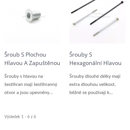
Šroub S Plochou
Šrouby S
Hlavou A Zapuštěnou
Hexagonální Hlavou
Šestihrannou Hlavou
A Extra Dlouhou
Šrouby s hlavou na
Šrouby dlouhé délky mají
DIN 7991
Délkou
šestihran mají šestihranný
extra dlouhou velikost,
otvor a jsou upevněny
běžně se používají k
pomocí šestihranného...
upevnění...
Výsledek 1 - 6 z 6