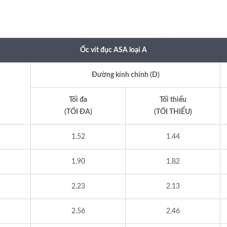
Ốc vít đục ASA loại A
Đường kính chính (D)
Tối đa
Tối thiểu
(TỐI ĐA)
(TỐI THIỂU)
1.52
1.44
1.90
1.82
2.23
2.13
2.56
2.46