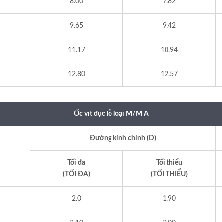
8.00
7.82
9.65
9.42
11.17
10.94
12.80
12.57
Ốc vít đục lỗ loại M/M A
Đường kính chính (D)
Tối đa
Tối thiểu
(TỐI ĐA)
(TỐI THIỂU)
2.0
1.90