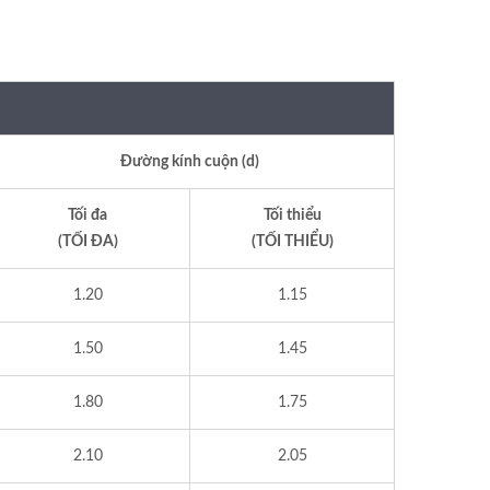
Đường kính cuộn (d)
Tối đa
Tối thiểu
(TỐI ĐA)
(TỐI THIỂU)
1.20
1.15
1.50
1.45
1.80
1.75
2.10
2.05