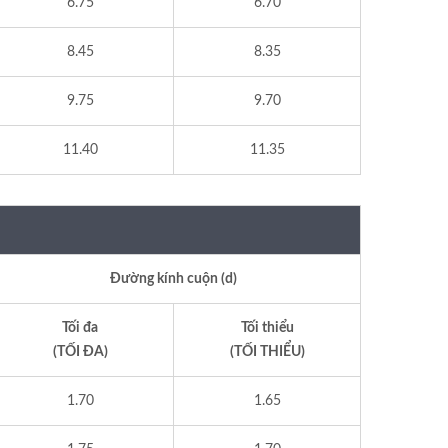
6.75
6.70
8.45
8.35
9.75
9.70
11.40
11.35
Đường kính cuộn (d)
Tối đa
Tối thiểu
(TỐI ĐA)
(TỐI THIỂU)
1.70
1.65