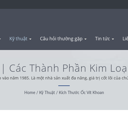
Kỹ thuật
Câu hỏi thường gặp
Tin tức
Li
n | Các Thành Phần Kim Loạ
uất Dập & Rèn | WAS SHE
ào năm 1985. Là một nhà sản xuất đa năng, giá trị cốt lõi của chúng
thế giới, chúng tôi hoạt động với tinh thần trung thực, thực tế và 
Home
/
Kỹ Thuật
/
Kích Thước Ốc Vít Khoan