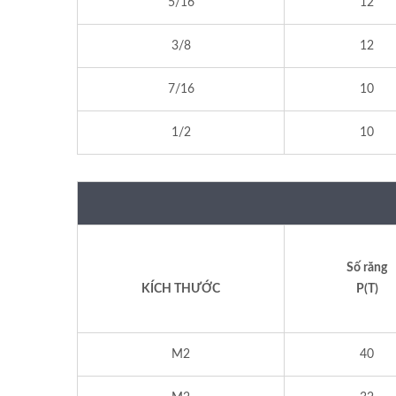
5/16
12
3/8
12
7/16
10
1/2
10
Số răng
KÍCH THƯỚC
P(T)
M2
40