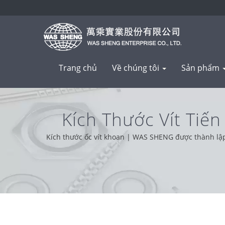
Trang chủ
Về chúng tôi
Sản phẩm
Kích Thước Vít Tiế
X
Kích thước ốc vít khoan | WAS SHENG được thành lập v
Dựa trên sự hỗ trợ của khách hàng từ khắp nơi trên 