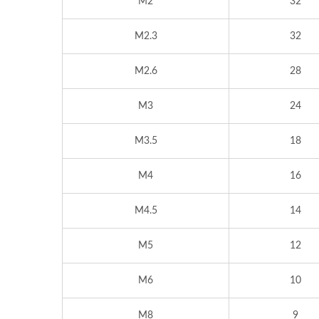
M2
32
M2.3
32
M2.6
28
M3
24
M3.5
18
M4
16
M4.5
14
M5
12
M6
10
M8
9