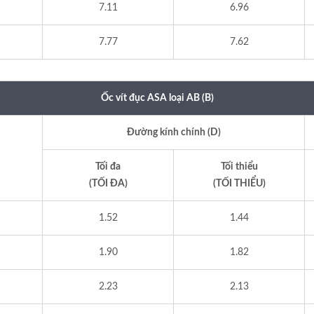
7.11
6.96
7.77
7.62
Ốc vít đục ASA loại AB (B)
Đường kính chính (D)
Tối đa
Tối thiểu
(TỐI ĐA)
(TỐI THIỂU)
1.52
1.44
1.90
1.82
2.23
2.13