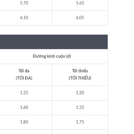
5.70
5.65
6.10
6.05
Đường kính cuộn (d)
Tối đa
Tối thiểu
(TỐI ĐA)
(TỐI THIỂU)
1.25
1.20
1.60
1.55
1.80
1.75