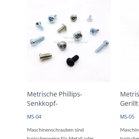
Metrische Phillips-
Metri
Senkkopf-
Gerill
Flachkopfschrauben
Schwa
MS-04
MS-05
Maschinenschrauben sind
Maschin
typischerweise für Metall oder
typische