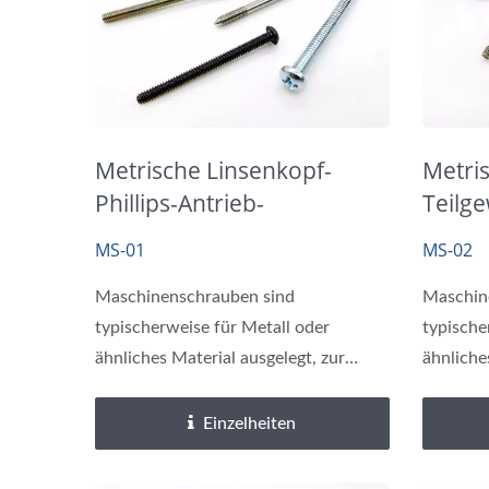
Messing-Einsätze
Metrische Linsenkopf-
Metri
Phillips-Antrieb-
Teilg
Maschinenschrauben
Befes
MS-01
MS-02
Maschinenschrauben sind
Maschin
typischerweise für Metall oder
typische
ähnliches Material ausgelegt, zur
ähnliche
Befestigung...
Befestig
Einzelheiten