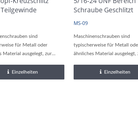
opf-Kreuzschlitz
5/16-24 UNF Bereich
t Teilgewinde
Schraube Geschlitzt
sche Schraube
Quadrat Verzinkung
MS-09
nkung
enschrauben sind
Maschinenschrauben sind
rweise für Metall oder
typischerweise für Metall ode
s Material ausgelegt, zur
ähnliches Material ausgelegt, 
ung...
Befestigung...
Einzelheiten
Einzelheiten