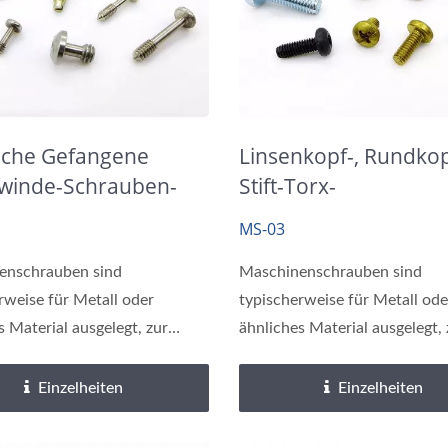
Präzisionswellen
Messing-Einsätze
sche Gefangene
Linsenkopf-, Rundkop
ewinde-Schrauben-
Stift-Torx-
tigungselemente
Maschinenschraube
MS-03
enschrauben sind
Maschinenschrauben sind
rweise für Metall oder
typischerweise für Metall ode
s Material ausgelegt, zur
ähnliches Material ausgelegt, 
ung...
Befestigung...
Einzelheiten
Einzelheiten