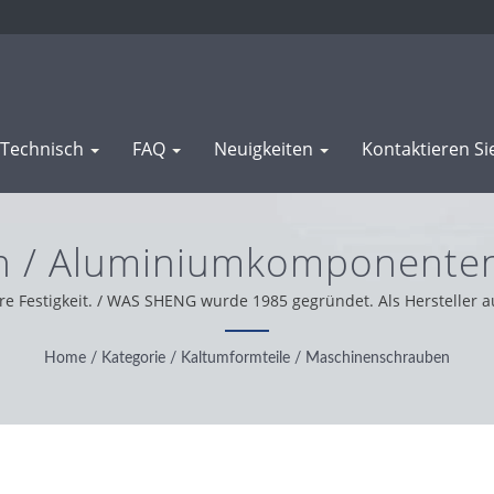
Technisch
FAQ
Neuigkeiten
Kontaktieren Si
 / Aluminiumkomponenten 
Herstellung | WAS SHENG
e Festigkeit. / WAS SHENG wurde 1985 gegründet. Als Hersteller au
nserer weltweiten Kundenunterstützung arbeiten wir mit Integritä
besten Service und die besten Produkte.
Home
/
Kategorie
/
Kaltumformteile
/
Maschinenschrauben