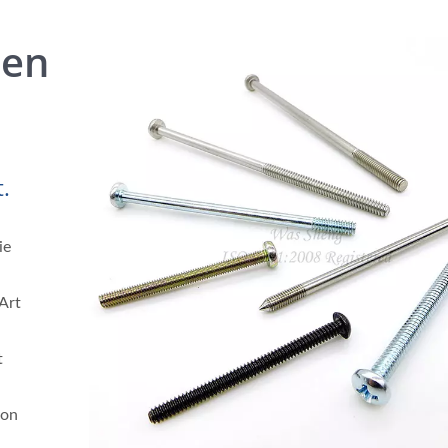
ben
.
ie
Art
t
von