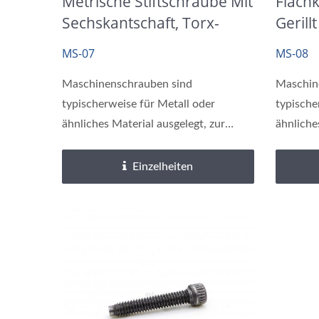
Metrische Stiftschraube Mit
Flachk
Sechskantschaft, Torx-
Gerill
Schulter Schwarz Nickel
Metri
MS-07
MS-08
Beschichtung
Verzi
Maschinenschrauben sind
Maschin
typischerweise für Metall oder
typische
ähnliches Material ausgelegt, zur
ähnliche
Befestigung...
Befestig
Einzelheiten