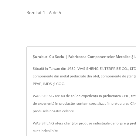
Rezultat 1 - 6 de 6
Șuruburi Cu Soclu | Fabricarea Componentelor Metalice Și
Situată în Taiwan din 1985, WAS SHENG ENTERPRISE CO., LTD. a 
componente din metal prelucrate din oțel, componente de ștanțar
PPAP, IMDS și COC.
WAS SHENG are 40 de ani de experiență în prelucrarea CNC, frezare
de experiență în producție, suntem specializați în prelucrarea CNC, ș
produsele noastre celebre.
WAS SHENG oferă clienților produse industriale de forjare și prelu
sunt îndeplinite.