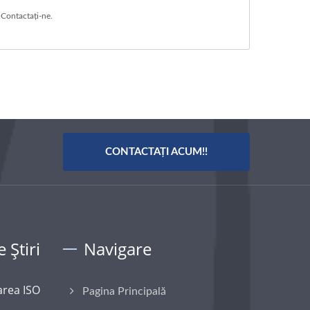
ă
Contactați-ne
.
CONTACTAȚI ACUM!!
 Știri
Navigare
area ISO
Pagina Principală