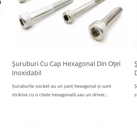
Șuruburi Cu Cap Hexagonal Din Oțel
Inoxidabil
Șuruburile socket au un șanț hexagonal și sunt
Ș
strânse cu o cheie hexagonală sau un driver...
s