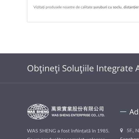
Vizitați produsele noastre de calitate
șuruburi cu soclu
,
distanţier
Obțineți Soluțiile Integrate A
Ad
5F., 
WAS SHENG a fost înființată în 1985.