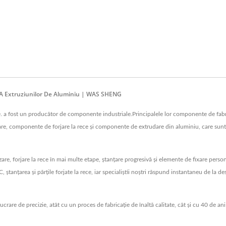
 A Extruziunilor De Aluminiu | WAS SHENG
fost un producător de componente industriale.Principalele lor componente de fabri
e, componente de forjare la rece și componente de extrudare din aluminiu, care sunt 
, forjare la rece în mai multe etape, ștanțare progresivă și elemente de fixare perso
tanțarea și părțile forjate la rece, iar specialiștii noștri răspund instantaneu de la desi
crare de precizie, atât cu un proces de fabricație de înaltă calitate, cât și cu 40 de a