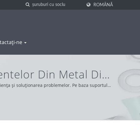
ROMÂNĂ
tactați-ne
ntelor Din Metal Din
G
iența și soluționarea problemelor. Pe baza suportului
erind cele mai bune servicii și produse.