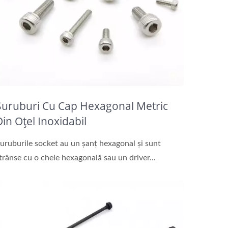
Șuruburi Cu Cap Hexagonal Metric
Din Oțel Inoxidabil
uruburile socket au un șanț hexagonal și sunt
trânse cu o cheie hexagonală sau un driver...