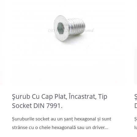
Șurub Cu Cap Plat, Încastrat, Tip
Socket DIN 7991.
Șuruburile socket au un șanț hexagonal și sunt
Ș
strânse cu o cheie hexagonală sau un driver...
l