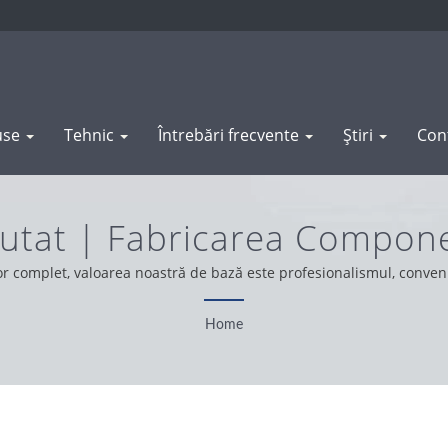
use
Tehnic
Întrebări frecvente
Știri
Con
utat | Fabricarea Compone
Alamă Și Oțel | WAS SHEN
r complet, valoarea noastră de bază este profesionalismul, conven
, operăm cu integritate, o atitudine pragmatică și de încredere, of
Home