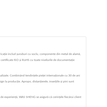
cație includ șuruburi cu soclu, componente din metal de alamă,
certificate ISO și RoHS cu toate nivelurile de documentație
nalizate. Combinând tendințele pieței internaționale cu 30 de ani
gn la producție. Apropo, distanțierele, inserțiile și pini sunt
ni de experiență, WAS SHENG se asigură că cerințele fiecărui client