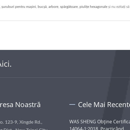
,
șuruburi pentru mașini
,
bucșă
,
arbore
,
spărgătoare
,
piulițe hexagonale
și nu ezitați s
ici.
resa Noastră
Cele Mai Recente
WAS SHENG Obține Certific
No. 123-9, Xingde Rd.,
14064-1:2018, Practicând...