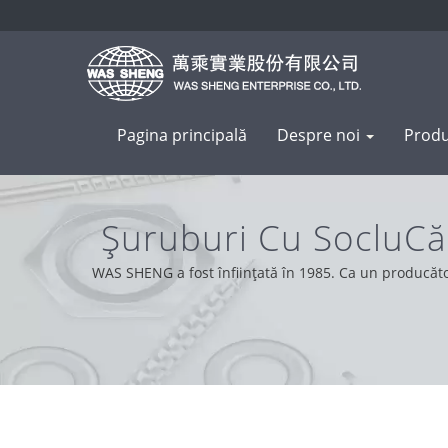
Pagina principală
Despre noi
Prod
Șuruburi Cu SocluCă
WAS SHENG a fost înființată în 1985. Ca un producăto
nostru pentru clienți din întreaga lume