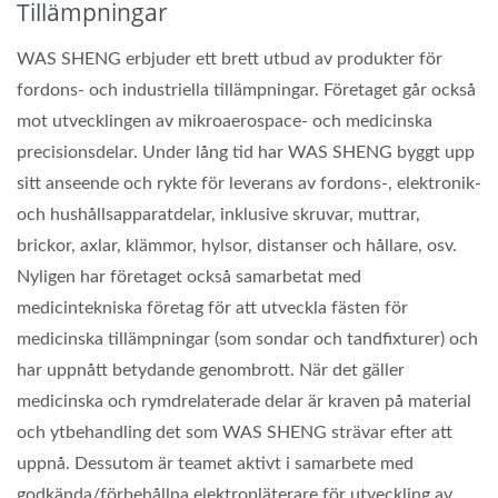
Tillämpningar
WAS SHENG erbjuder ett brett utbud av produkter för
fordons- och industriella tillämpningar. Företaget går också
mot utvecklingen av mikroaerospace- och medicinska
precisionsdelar. Under lång tid har WAS SHENG byggt upp
sitt anseende och rykte för leverans av fordons-, elektronik-
och hushållsapparatdelar, inklusive skruvar, muttrar,
brickor, axlar, klämmor, hylsor, distanser och hållare, osv.
Nyligen har företaget också samarbetat med
medicintekniska företag för att utveckla fästen för
medicinska tillämpningar (som sondar och tandfixturer) och
har uppnått betydande genombrott. När det gäller
medicinska och rymdrelaterade delar är kraven på material
och ytbehandling det som WAS SHENG strävar efter att
uppnå. Dessutom är teamet aktivt i samarbete med
godkända/förbehållna elektropläterare för utveckling av