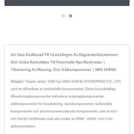
Att Vara Dedikerad Till Utvecklingen Av Högvärdesfästelement
Och Utöka Räckvidden Till Potentiella Nya Marknader |
Tillverkning Av Mässing- Och Stålkomponenter | WAS SHENG
Beläget i Taiwan sedan 1985 har WAS SHENG ENTERPRISE CO., LTD.
varit en tillverkare av industriella komponenter. Deras huvudsakliga
tillverkningskomponenter inkluderar mässingskomponenter,
stålkomponenter för bearbetning, stanskomponenter, kallsmidda
komponenter och aluminiumextruderade komponenter, som är ISO-
och RoHS-certifierade med alla nivåer av PPAP-, IMDS- och COC-
dokumentation.