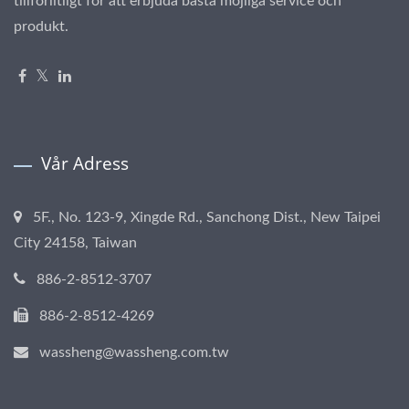
tillförlitligt för att erbjuda bästa möjliga service och
produkt.
Vår Adress
5F., No. 123-9, Xingde Rd., Sanchong Dist., New Taipei
City 24158, Taiwan
886-2-8512-3707
886-2-8512-4269
wassheng@wassheng.com.tw