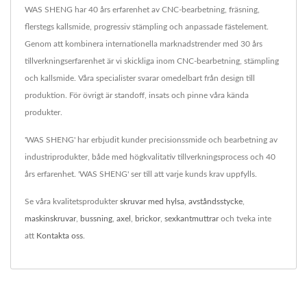
WAS SHENG har 40 års erfarenhet av CNC-bearbetning, fräsning,
flerstegs kallsmide, progressiv stämpling och anpassade fästelement.
Genom att kombinera internationella marknadstrender med 30 års
tillverkningserfarenhet är vi skickliga inom CNC-bearbetning, stämpling
och kallsmide. Våra specialister svarar omedelbart från design till
produktion. För övrigt är standoff, insats och pinne våra kända
produkter.
'WAS SHENG' har erbjudit kunder precisionssmide och bearbetning av
industriprodukter, både med högkvalitativ tillverkningsprocess och 40
års erfarenhet. 'WAS SHENG' ser till att varje kunds krav uppfylls.
Se våra kvalitetsprodukter
skruvar med hylsa
,
avståndsstycke
,
maskinskruvar
,
bussning
,
axel
,
brickor
,
sexkantmuttrar
och tveka inte
att
Kontakta oss
.