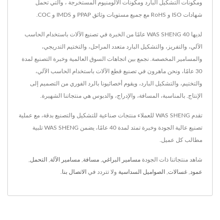
ومكونات التشكيل البارد ومكونات الألومنيوم المستخرجة ، والتي تحمل
شهادات ISO و RoHS مع جميع مستويات وثائق PPAP و IMDS و COC.
لديها WAS SHENG 40 عامًا من الخبرة في تصنيع الآلات باستخدام الحاسب
الآلي، والتفريز، والتشكيل البارد متعدد المراحل، والتختيم التدريجي،
والمسامير المخصصة. نجمع بين اتجاهات السوق العالمية وخبرة التصنيع لمدة
30 عامًا، ونحن ماهرون في تصنيع قطع الآلات باستخدام الحاسب الآلي،
والتختيم، والتشكيل البارد، ويقوم أخصائيونا بالرد الفوري من التصميم إلى
الإنتاج. بالمناسبة، المسافة، والإدراج، والدبوس هي منتجاتنا الشهيرة.
تقدم WAS SHENG للعملاء منتجات صناعية للتشكيل والتصنيع بدقة، مع عملية
تصنيع عالية الجودة وخبرة تمتد لمدة 40 عامًا، يضمن WAS SHENG تلبية
مطالب كل عميل.
شاهد منتجاتنا ذات الجودة
مسامير البراغي
,
مسافة
,
مسامير الآلة
,
التحمل
,
عمود
,
غسالات
,
الصواميل السداسية
ولا تتردد في
الاتصال بنا
.