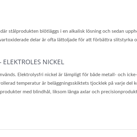
är stålprodukten blötläggs i en alkalisk lösning och sedan upphe
vartoxiderade delar är ofta lättoljade för att förbättra slitstyrka
- ELEKTROLES NICKEL
 används. Elektrolysfri nickel är lämpligt för både metall- och ic
lerad temperatur är beläggningsskiktets tjocklek på varje del ko
för produkter med blindhål, liksom långa axlar och precisionprodu