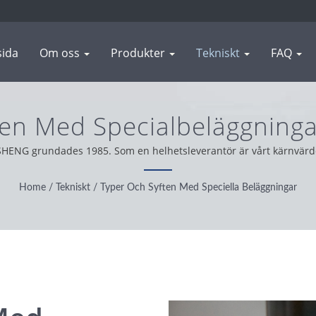
ida
Om oss
Produkter
Tekniskt
FAQ
en Med Specialbeläggningar
 Stansning Och Smidespr
SHENG grundades 1985. Som en helhetsleverantör är vårt kärnvärd
lden arbetar vi med integritet, pragmatiskt och pålitligt för att er
Home
/
Tekniskt
/
Typer Och Syften Med Speciella Beläggningar