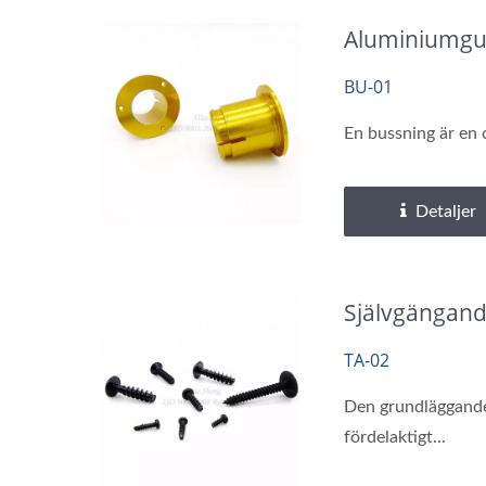
Aluminiumgul
BU-01
En bussning är en 
Detaljer
Självgängande
TA-02
Den grundläggande f
fördelaktigt...