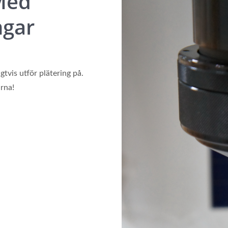
Med
ngar
gtvis utför plätering på.
rna!