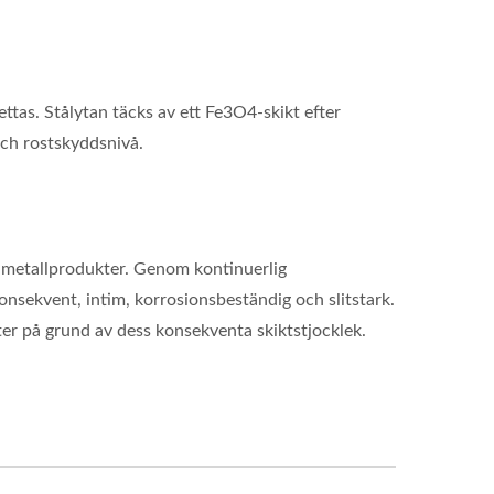
ttas. Stålytan täcks av ett Fe3O4-skikt efter
 och rostskyddsnivå.
ke-metallprodukter. Genom kontinuerlig
nsekvent, intim, korrosionsbeständig och slitstark.
kter på grund av dess konsekventa skiktstjocklek.