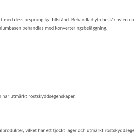
rt med dess ursprungliga tillstånd. Behandlad yta består av en 
uminiumbasen behandlas med konverteringsbeläggning.
m har utmärkt rostskyddsegenskaper.
produkter, vilket har ett tjockt lager och utmärkt rostskyddseg