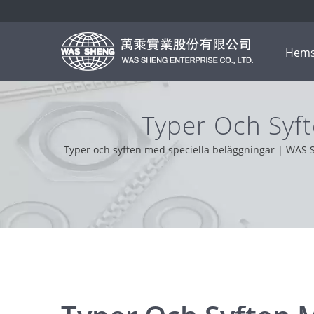
Hems
Typer Och Syft
Metallkomponenter -
Typer och syften med speciella beläggningar | WAS 
Med stöd från våra kunder över hela vär