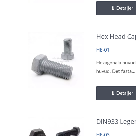
Detaljer
Hex Head Cap
HE-01
Hexagonala huvudsk
huvud. Det fasta...
Detaljer
DIN933 Leger
HE-03