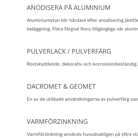
ANODISERA PÅ ALUMINIUM
Aluminiumytan blir hårdare efter anodisering jämfö
beläggning. Flera färgval finns tillgängliga när al
PULVERLACK / PULVERFÄRG
Rostskyddande, dekorativ och korrosionsbeständig.
DACROMET & GEOMET
En av de utökade användningarna av pulverfärg so
VARMFÖRZINKNING
Varmförzinkning används huvudsakligen på yttre stål