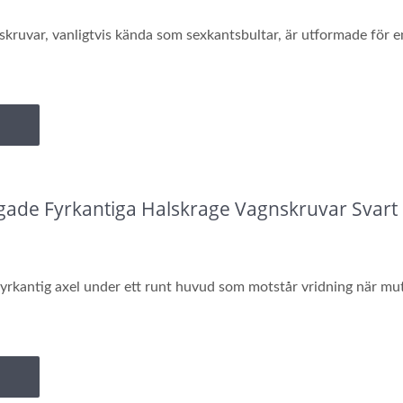
ruvar, vanligtvis kända som sexkantsbultar, är utformade för en
gade Fyrkantiga Halskrage Vagnskruvar Svart 
fyrkantig axel under ett runt huvud som motstår vridning när mutt