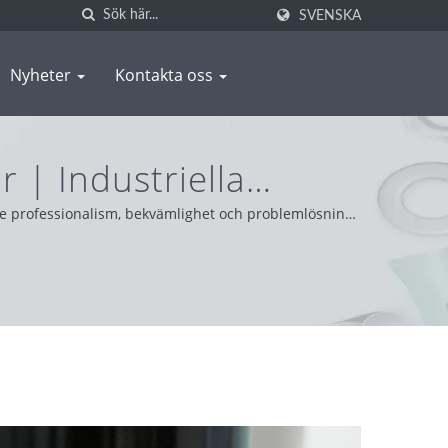
SVENSKA
Nyheter
Kontakta oss
 | Industriella
oduktion | WAS SHENG
e professionalism, bekvämlighet och problemlösning.
bjuda bästa möjliga service och produkt.