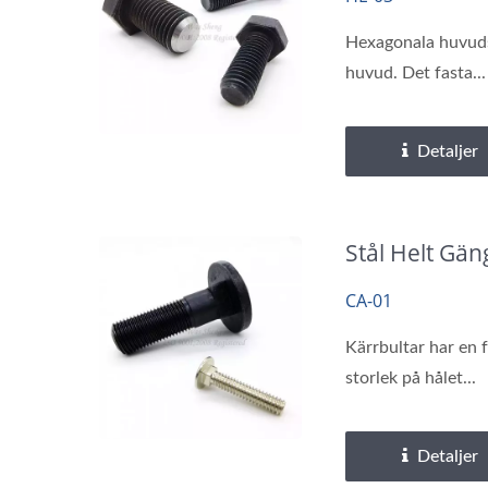
Hexagonala huvudsk
huvud. Det fasta...
Detaljer
Stål Helt Gän
CA-01
Kärrbultar har en 
storlek på hålet...
Detaljer