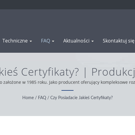
Techniczne
FAQ
Aktualności
Skontaktuj si
akieś Certyfikaty? | Produ
 I Profili Aluminiowych 
ło założone w 1985 roku. Jako producent oferujący kompleksowe roz
naszych klientów z całego świata, działamy zgodnie z zasadami u
najlepszą obsługę i produkty.
Home
/
FAQ
/
Czy Posiadacie Jakieś Certyfikaty?