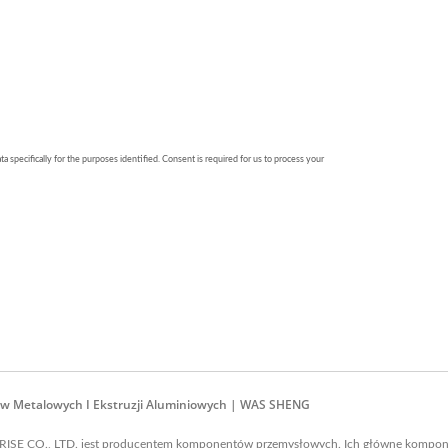
tów Metalowych I Ekstruzji Aluminiowych | WAS SHENG
ISE CO., LTD. jest producentem komponentów przemysłowych. Ich główne kompon