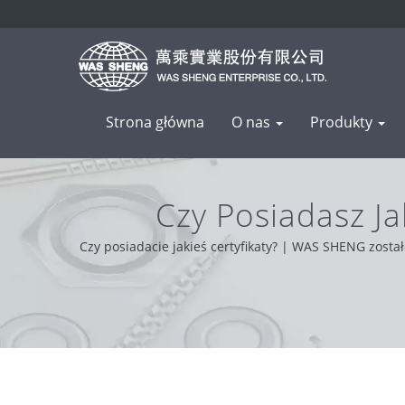
Strona główna
O nas
Produkty
Czy Posiadasz J
Metalowych
Czy posiadacie jakieś certyfikaty? | WAS SHENG zosta
wygoda i rozwiązywanie problemów. Dzięki wsparciu 