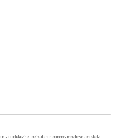
enty produkcyjne obejmują komponenty metalowe z mosiądzu,