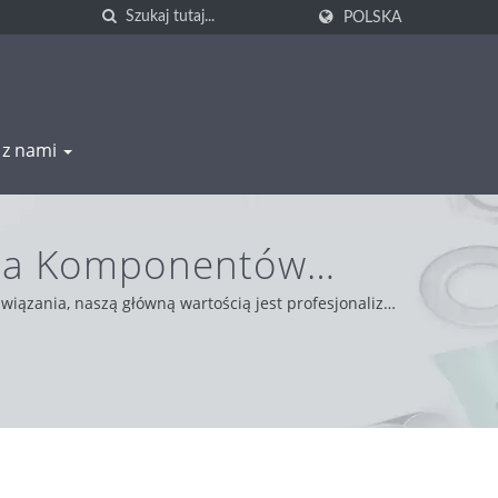
POLSKA
ę z nami
kcja Komponentów
| WAS SHENG
wiązania, naszą główną wartością jest profesjonalizm,
czciwości, pragmatyzmu i niezawodności, zapewniając