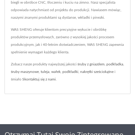
biegli w obróbce CNC, tłoczeniu i kuciu na zimno. Nasz specjalista
odpowiada natychmiast od projektu do produkcji. Nawiasem mówiąc,
naszymi znanymi produktami są dystanse, wkładki i pinezki.
WAS SHENG oferuje klientom precyzyjne wykucie i obróbkę
produktów przemysłowych, zarówno z wysokiej jakości procesem
produkcyjnym, jak i 40-letnim doświadczeniem, WAS SHENG zapewnia
spełnienie wymagań każdego klienta.
Zobacz nasze produkty najwyższej jakości
śruby z gniazdem
,
podkładka
,
śruby maszynowe
,
tuleja
,
wałek
,
podkładki
,
nakrętki sześciokątne
i
śmiało
Skontaktuj się z nami
.
Otrzymaj Tutaj Swoje Zintegrowane