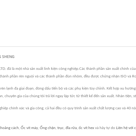
AS SHENG
 đã là một nhà sản xuất linh kiện công nghiệp.Các thành phần sản xuất chính của 
c thành phần rèn nguội và các thành phần đùn nhôm, đều được chứng nhận ISO và RoH
 lạnh đa giai đoạn, đóng dấu tiến bộ và các phụ kiện tùy chỉnh. Kết hợp xu hướng 
 chuyên gia của chúng tôi trả lời ngay lập tức từ thiết kế đến sản xuất. Nhân tiện, st
ệp chính xác và gia công, cả hai đều có quy trình sản xuất chất lượng cao và 4
khoảng cách
,
Ốc vít máy
,
Ống chặn
,
trục
,
đĩa rửa
,
ốc vít hex
và hãy tự do
Liên hệ với 