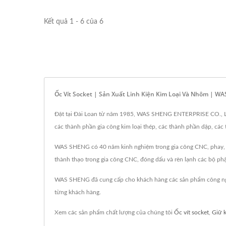
Kết quả 1 - 6 của 6
Ốc Vít Socket | Sản Xuất Linh Kiện Kim Loại Và Nhôm | W
Đặt tại Đài Loan từ năm 1985, WAS SHENG ENTERPRISE CO., LTD.
các thành phần gia công kim loại thép, các thành phần dập, cá
WAS SHENG có 40 năm kinh nghiệm trong gia công CNC, phay, rèn
thành thạo trong gia công CNC, đóng dấu và rèn lạnh các bộ phận,
WAS SHENG đã cung cấp cho khách hàng các sản phẩm công nghi
từng khách hàng.
Xem các sản phẩm chất lượng của chúng tôi
Ốc vít socket
,
Giữ 