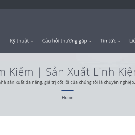
Kỹ thuật
Câu hỏi thường gặp
Tin tức
Li
m Kiếm | Sản Xuất Linh Ki
Thép | WAS SHENG
ản xuất đa năng, giá trị cốt lõi của chúng tôi là chuyên nghiệp, t
úng tôi hoạt động với tinh thần trung thực, thực tế và đáng tin cậ
Home