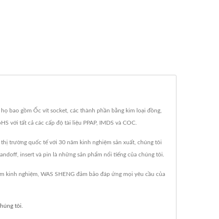
họ bao gồm Ốc vít socket, các thành phần bằng kim loại đồng,
S với tất cả các cấp độ tài liệu PPAP, IMDS và COC.
thị trường quốc tế với 30 năm kinh nghiệm sản xuất, chúng tôi
andoff, insert và pin là những sản phẩm nổi tiếng của chúng tôi.
0 năm kinh nghiệm, WAS SHENG đảm bảo đáp ứng mọi yêu cầu của
chúng tôi
.