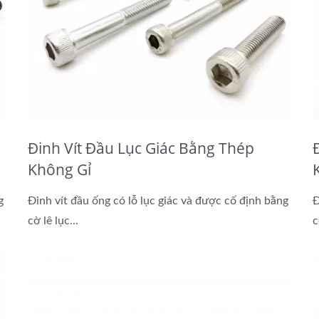
Đinh Vít Đầu Lục Giác Bằng Thép
Không Gỉ
g
Đinh vít đầu ống có lỗ lục giác và được cố định bằng
Đ
cờ lê lục...
c