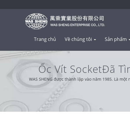
Trang chủ
Về chúng tôi
Sản phẩm
Ốc Vít SocketĐã Tì
WAS SHENG được thành lập vào năm 1985. Là một nhà s
khách hàng từ khắp nơi trên thế giới, ch