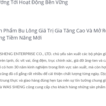
ớng Tới Hoạt Động Bền Vững
Trục Chính Xác
Đồ Đồng Chèn
ản Phẩm Bu Lông Giá Trị Gia Tăng Cao Và Mở 
ờng Tiềm Năng Mới
SHENG ENTERPRISE CO., LTD. chủ yếu sản xuất các bộ phận gi
rèn lạnh, ốc vít vai, ống đệm, trục chính xác, giá đỡ ăng-ten và 
ỉ có hơn 30 năm kinh nghiệm trong lĩnh vực sản xuất, mà còn hợ
cũng đã cố gắng rất nhiều để cải thiện chất lượng từng ngày. Dị
 trung thực và giao hàng đúng hẹn tạo nên sự tin tưởng chung g
à WAS SHENG cũng cung cấp cho khách hàng những sản phẩm 