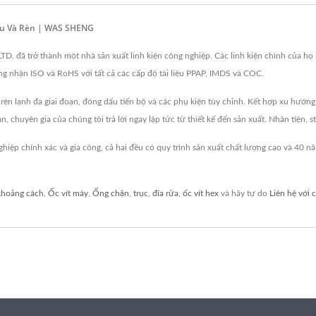
ấu Và Rèn | WAS SHENG
ã trở thành một nhà sản xuất linh kiện công nghiệp. Các linh kiện chính của họ bao
hứng nhận ISO và RoHS với tất cả các cấp độ tài liệu PPAP, IMDS và COC.
 lạnh đa giai đoạn, đóng dấu tiến bộ và các phụ kiện tùy chỉnh. Kết hợp xu hướng 
 chuyên gia của chúng tôi trả lời ngay lập tức từ thiết kế đến sản xuất. Nhân tiện, st
ệp chính xác và gia công, cả hai đều có quy trình sản xuất chất lượng cao và 4
khoảng cách
,
Ốc vít máy
,
Ống chặn
,
trục
,
đĩa rửa
,
ốc vít hex
và hãy tự do
Liên hệ với 