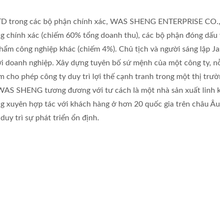
 NTD trong các bộ phận chính xác, WAS SHENG ENTERPRISE CO.,
ng chính xác (chiếm 60% tổng doanh thu), các bộ phận đóng dấu 
 phẩm công nghiệp khác (chiếm 4%). Chủ tịch và người sáng lập J
với doanh nghiệp. Xây dựng tuyên bố sứ mệnh của một công ty, n
m cho phép công ty duy trì lợi thế cạnh tranh trong một thị trư
WAS SHENG tương đương với tư cách là một nhà sản xuất linh 
g xuyên hợp tác với khách hàng ở hơn 20 quốc gia trên châu Âu
duy trì sự phát triển ổn định.