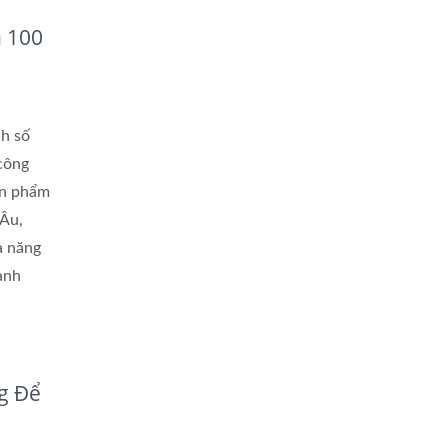
 100
h số
 công
ản phẩm
 Âu,
ả năng
ành
g Để