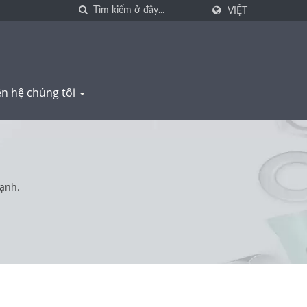
VIỆT
ên hệ chúng tôi
ạnh.