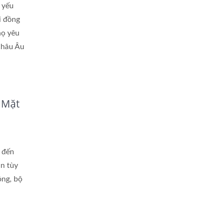
 yếu
i đồng
họ yêu
Châu Âu
 Mặt
 đến
n tùy
ông, bộ