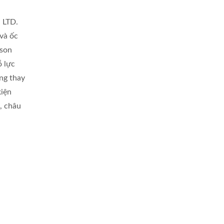
 LTD.
và ốc
ason
ỗ lực
ờng thay
kiện
, châu