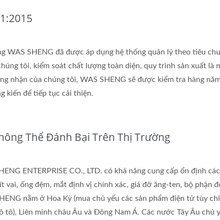
1:2015
ằng WAS SHENG đã được áp dụng hệ thống quản lý theo tiêu ch
úng tôi, kiểm soát chất lượng toàn diện, quy trình sản xuất là m
chứng nhận của chúng tôi, WAS SHENG sẽ được kiểm tra hàng nă
 kiến để tiếp tục cải thiện.
hông Thể Đánh Bại Trên Thị Trường
HENG ENTERPRISE CO., LTD. có khả năng cung cấp ổn định các
ít vai, ống đệm, mắt định vị chính xác, giá đỡ ăng-ten, bộ phận 
 SHENG nằm ở Hoa Kỳ (mua chủ yếu các sản phẩm điện tử tùy ch
iện ô tô), Liên minh châu Âu và Đông Nam Á. Các nước Tây Âu chủ 