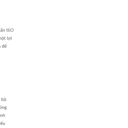
uẩn ISO
ột lợi
m để
 bộ
đóng
ỉnh
yếu