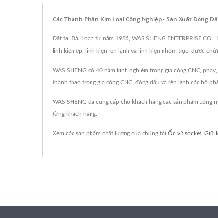
Các Thành Phần Kim Loại Công Nghiệp - Sản Xuất Đóng D
Đặt tại Đài Loan từ năm 1985, WAS SHENG ENTERPRISE CO., LTD. đ
linh kiện ép, linh kiện rèn lạnh và linh kiện nhôm trục, được c
WAS SHENG có 40 năm kinh nghiệm trong gia công CNC, phay, rèn
thành thạo trong gia công CNC, đóng dấu và rèn lạnh các bộ phận,
WAS SHENG đã cung cấp cho khách hàng các sản phẩm công nghi
từng khách hàng.
Xem các sản phẩm chất lượng của chúng tôi
Ốc vít socket
,
Giữ 