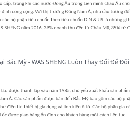
 cấp, trong khi các nước Đông Âu trong Liên minh châu Âu chủ
 định công cộng. Với thị trường Đông Nam Á, nhu cầu tương đố
 các bộ phận tiêu chuẩn theo tiêu chuẩn DIN & JIS là những gì 
AS SHENG năm 2016, 39% doanh thu đến từ Châu Mỹ, 35% từ 
i Bắc Mỹ - WAS SHENG Luôn Thay Đổi Để Đối
Ltd được thành lập vào năm 1985, chủ yếu xuất khẩu sản phẩm
 Nam Á. Các sản phẩm được bán đến Bắc Mỹ bao gồm các bộ phậ
ư điện tử, thiết bị gia dụng và linh kiện ô tô. Các bộ phận gia c
ai ốc được giao hàng ổn định cho khách hàng một cách liên tục.