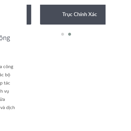
Trục Chính Xác
Rộng
a công
các bộ
p tác
ch vụ
iữa
và dịch