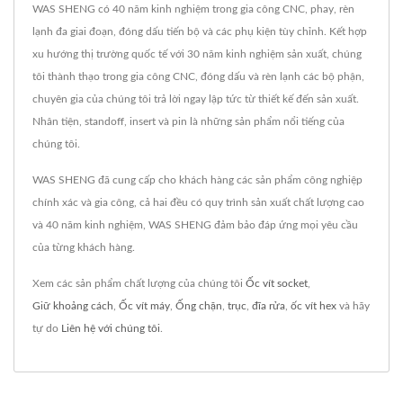
WAS SHENG có 40 năm kinh nghiệm trong gia công CNC, phay, rèn
lạnh đa giai đoạn, đóng dấu tiến bộ và các phụ kiện tùy chỉnh. Kết hợp
xu hướng thị trường quốc tế với 30 năm kinh nghiệm sản xuất, chúng
tôi thành thạo trong gia công CNC, đóng dấu và rèn lạnh các bộ phận,
chuyên gia của chúng tôi trả lời ngay lập tức từ thiết kế đến sản xuất.
Nhân tiện, standoff, insert và pin là những sản phẩm nổi tiếng của
chúng tôi.
WAS SHENG đã cung cấp cho khách hàng các sản phẩm công nghiệp
chính xác và gia công, cả hai đều có quy trình sản xuất chất lượng cao
và 40 năm kinh nghiệm, WAS SHENG đảm bảo đáp ứng mọi yêu cầu
của từng khách hàng.
Xem các sản phẩm chất lượng của chúng tôi
Ốc vít socket
,
Giữ khoảng cách
,
Ốc vít máy
,
Ống chặn
,
trục
,
đĩa rửa
,
ốc vít hex
và hãy
tự do
Liên hệ với chúng tôi
.