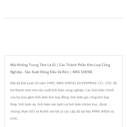
Mài Không Trung Tâm Là Gì | Các Thành Phần Kim Loại Công
Nghiệp - Sản Xuất Đóng Dấu Và Rèn | WAS SHENG
Đặt tại Đài Loan từ năm 1985, WAS SHENG ENTERPRISE CO., LTD. đã
trở thành một nhà sản xuất linh kiện công nghiệp. Các linh kiện chính
của họ bao gồm linh kiện kim loại đồng, linh kiện gia công kim loại
thép, linh kiện ép, linh kiện rèn lạnh và linh kiện nhôm trục, được
chứng nhận ISO và RoHS với tất cả các cấp độ tài liệu PPAP, IMDS và
COC.