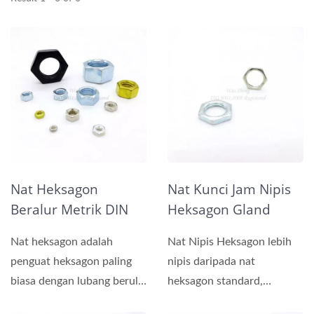
Nat Heksagon
Nat Kunci Jam Nipis
Beralur Metrik DIN
Heksagon Gland
934 / DIN 439
Kabel, Keluli Disalut
Nat heksagon adalah
Nat Nipis Heksagon lebih
Zink
penguat heksagon paling
nipis daripada nat
biasa dengan lubang berulir
heksagon standard,
dalaman, digunakan...
digunakan untuk kawasan