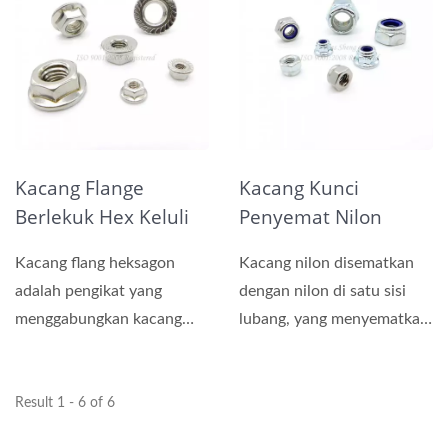
Kacang Flange
Kacang Kunci
Berlekuk Hex Keluli
Penyemat Nilon
Tahan Karat DIN
Heksagon DIN 985,
Kacang flang heksagon
Kacang nilon disematkan
6923, IFI
DIN 6924
adalah pengikat yang
dengan nilon di satu sisi
menggabungkan kacang
lubang, yang menyematkan
heksagon dan asas seperti
nilon tersebut dalam...
washer...
Result 1 - 6 of 6