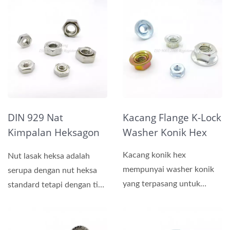
sempit...
DIN 929 Nat
Kacang Flange K-Lock
Kimpalan Heksagon
Washer Konik Hex
Keluli Tahan Karat A2
Kacang konik hex
Nut lasak heksa adalah
/ A4
mempunyai washer konik
serupa dengan nut heksa
yang terpasang untuk
standard tetapi dengan tiga
mengelakkan pelonggaran
atau enam projeksi...
apabila...