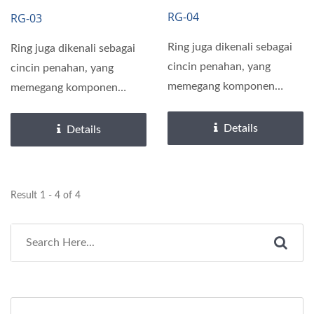
Dipasang Radial
RG-04
RG-03
Ring juga dikenali sebagai
Ring juga dikenali sebagai
cincin penahan, yang
cincin penahan, yang
memegang komponen
memegang komponen
untuk menahan guncangan
untuk menahan guncangan
atau...
atau...
Details
Details
Result 1 - 4 of 4