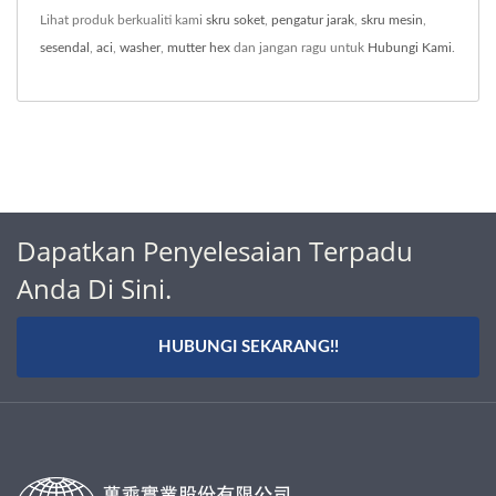
Lihat produk berkualiti kami
skru soket
,
pengatur jarak
,
skru mesin
,
sesendal
,
aci
,
washer
,
mutter hex
dan jangan ragu untuk
Hubungi Kami
.
Dapatkan Penyelesaian Terpadu
Anda Di Sini.
HUBUNGI SEKARANG!!