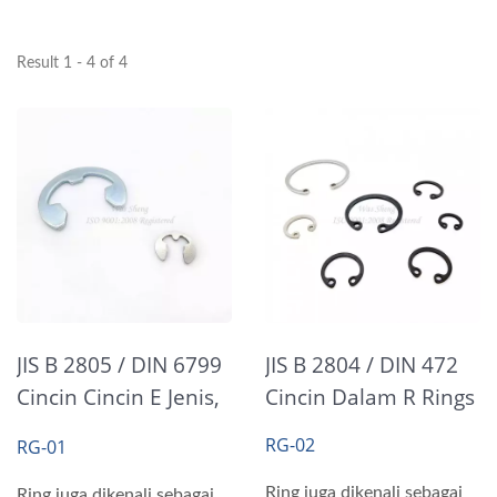
Result 1 - 4 of 4
JIS B 2805 / DIN 6799
JIS B 2804 / DIN 472
Cincin Cincin E Jenis,
Cincin Dalam R Rings
E-Rings
RG-02
RG-01
Ring juga dikenali sebagai
Ring juga dikenali sebagai