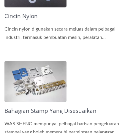
Cincin Nylon
Cincin nylon digunakan secara meluas dalam pelbagai
industri, termasuk pembuatan mesin, peralatan...
Bahagian Stamp Yang Disesuaikan
WAS SHENG mempunyai pelbagai barisan pengeluaran
stempel yang boleh memenuhi permintaan pelanggan...