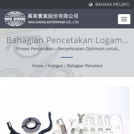
BAHASA MELAYU
Bahagian Pencetakan Logam /
Pengilangan Komponen
Proses Pencetakan—Penyelesaian Optimum untuk
Pengeluaran Berkesan Komponen Ketepatan / WAS SHENG
Aluminium & Bahagian
ditubuhkan pada tahun 1985. Sebagai pengeluar serba
Home
/
Kategori
/
Bahagian Pematera
Pemesinan | WAS SHENG
lengkap, nilai inti kami adalah profesional, mudah dan
penyelesaian masalah. Berdasarkan sokongan pelanggan
kami dari seluruh dunia, kami beroperasi dengan integriti,
sikap pragmatik dan boleh dipercayai untuk menyediakan
perkhidmatan dan produk terbaik.