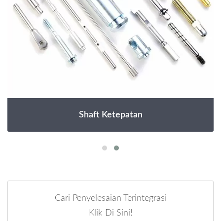
Shaft Ketepatan
Cari Penyelesaian Terintegrasi
Klik Di Sini!