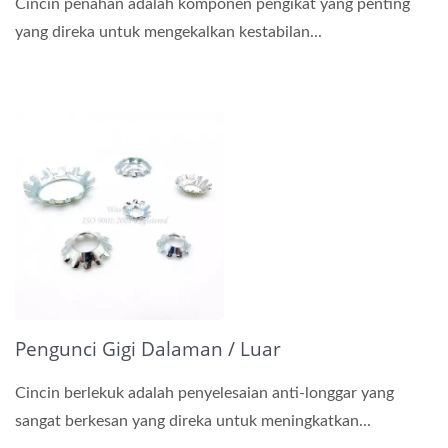
Cincin penahan adalah komponen pengikat yang penting
yang direka untuk mengekalkan kestabilan...
Pengunci Gigi Dalaman / Luar
Cincin berlekuk adalah penyelesaian anti-longgar yang
sangat berkesan yang direka untuk meningkatkan...