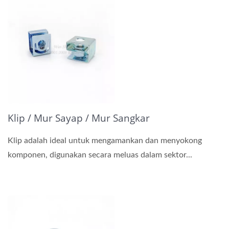
Klip / Mur Sayap / Mur Sangkar
Klip adalah ideal untuk mengamankan dan menyokong
komponen, digunakan secara meluas dalam sektor...