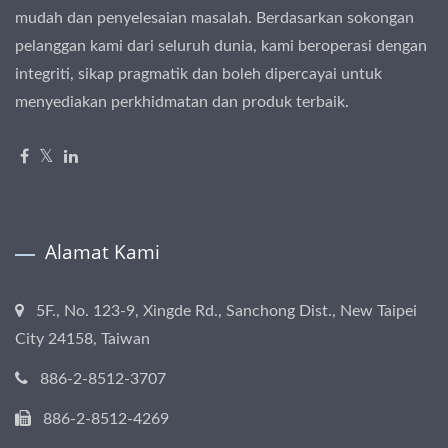
mudah dan penyelesaian masalah. Berdasarkan sokongan
pelanggan kami dari seluruh dunia, kami beroperasi dengan
integriti, sikap pragmatik dan boleh dipercayai untuk
menyediakan perkhidmatan dan produk terbaik.
Alamat Kami
5F., No. 123-9, Xingde Rd., Sanchong Dist., New Taipei
City 24158, Taiwan
886-2-8512-3707
886-2-8512-4269