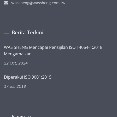
wassheng@wassheng.com.tw
Berita Terkini
WAS SHENG Mencapai Pensijilan ISO 14064-1:2018,
Mengamalkan...
22 Oct, 2024
Diperakui ISO 9001:2015
17 Jul, 2018
Navigasi