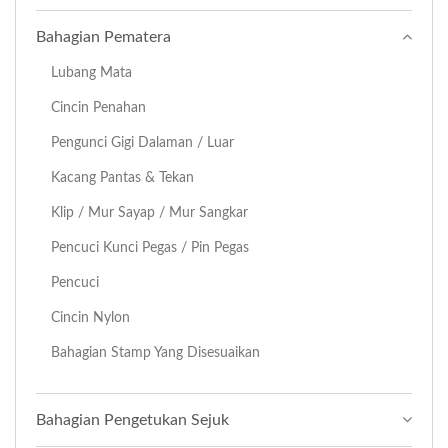
Bahagian Pematera
Lubang Mata
Cincin Penahan
Pengunci Gigi Dalaman / Luar
Kacang Pantas & Tekan
Klip / Mur Sayap / Mur Sangkar
Pencuci Kunci Pegas / Pin Pegas
Pencuci
Cincin Nylon
Bahagian Stamp Yang Disesuaikan
Bahagian Pengetukan Sejuk