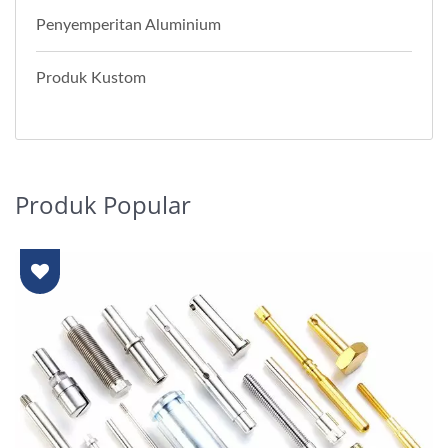
Penyemperitan Aluminium
Produk Kustom
Produk Popular