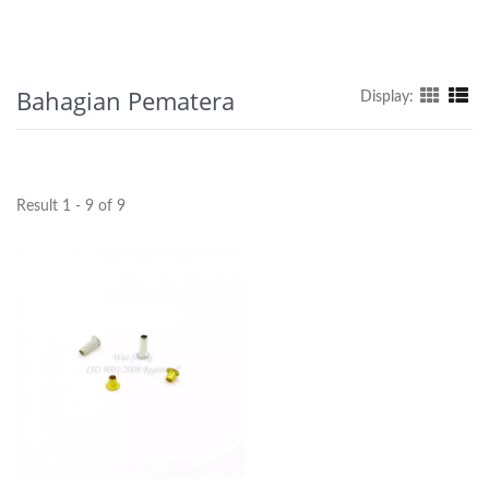
Bahagian Pematera
Display:
Result 1 - 9 of 9