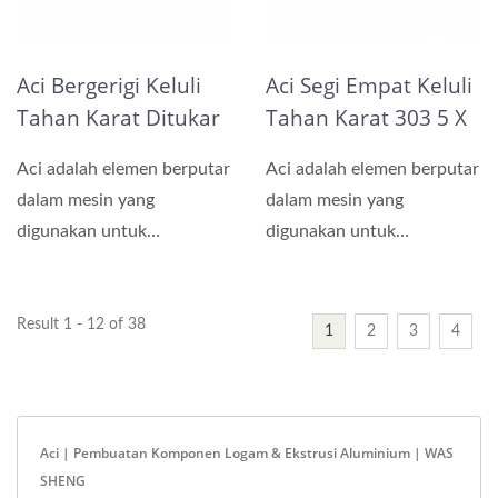
Aci Bergerigi Keluli
Aci Segi Empat Keluli
Tahan Karat Ditukar
Tahan Karat 303 5 X
Dengan Kemasan
66 Mm
Aci adalah elemen berputar
Aci adalah elemen berputar
Polos
dalam mesin yang
dalam mesin yang
digunakan untuk
digunakan untuk
menyalurkan kuasa antara
menyalurkan kuasa antara
dua bahagian....
dua bahagian....
Result 1 - 12 of 38
1
2
3
4
Aci | Pembuatan Komponen Logam & Ekstrusi Aluminium | WAS
SHENG