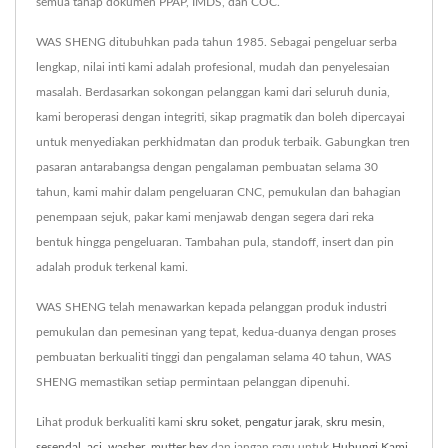
semua tahap dokumen PPAP, IMDS, dan COC.
WAS SHENG ditubuhkan pada tahun 1985. Sebagai pengeluar serba
lengkap, nilai inti kami adalah profesional, mudah dan penyelesaian
masalah. Berdasarkan sokongan pelanggan kami dari seluruh dunia,
kami beroperasi dengan integriti, sikap pragmatik dan boleh dipercayai
untuk menyediakan perkhidmatan dan produk terbaik. Gabungkan tren
pasaran antarabangsa dengan pengalaman pembuatan selama 30
tahun, kami mahir dalam pengeluaran CNC, pemukulan dan bahagian
penempaan sejuk, pakar kami menjawab dengan segera dari reka
bentuk hingga pengeluaran. Tambahan pula, standoff, insert dan pin
adalah produk terkenal kami.
WAS SHENG telah menawarkan kepada pelanggan produk industri
pemukulan dan pemesinan yang tepat, kedua-duanya dengan proses
pembuatan berkualiti tinggi dan pengalaman selama 40 tahun, WAS
SHENG memastikan setiap permintaan pelanggan dipenuhi.
Lihat produk berkualiti kami
skru soket
,
pengatur jarak
,
skru mesin
,
sesendal
,
aci
,
washer
,
mutter hex
dan jangan ragu untuk
Hubungi Kami
.