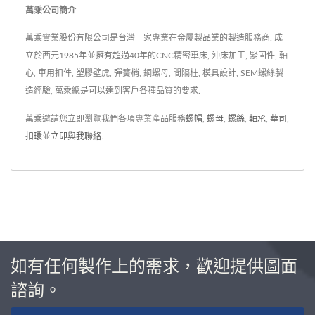
萬乘公司簡介
萬乘實業股份有限公司是台灣一家專業在金屬製品業的製造服務商. 成
立於西元1985年並擁有超過40年的CNC精密車床, 沖床加工, 緊固件, 軸
心, 車用扣件, 塑膠壁虎, 彈簧梢, 銅螺母, 間隔柱, 模具設計, SEM螺絲製
造經驗, 萬乘總是可以達到客戶各種品質的要求.
萬乘邀請您立即瀏覽我們各項專業產品服務
螺帽
,
螺母
,
螺絲
,
軸承
,
華司
,
扣環
並
立即與我聯絡
.
如有任何製作上的需求，歡迎提供圖面
諮詢。