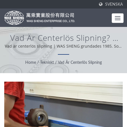
SVENSKA
Vad Är Centerlös Slipning? |
Industriella
Vad är centerlös slipning | WAS SHENG grundades 1985. Som
en helhetsleverantör är vårt kärnvärde professionalism,
Metallkomponenter -
bekvämlighet och problemlösning. Med stöd från våra kunder
Home
/
Tekniskt
/
Vad Är Centerlös Slipning
Stansning Och
över hela världen arbetar vi med integritet, pragmatiskt och
pålitligt för att erbjuda bästa möjliga service och produkt.
Smidesproduktion | WAS
SHENG