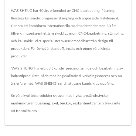
WAS SHENG har 40 års erfarenhet av CNC-bearbetning, fräsning,
flerstegs kallsmide, progressiv stämpling och anpassade fästelement.
Genom att kombinera internationella marknadstrender med 30 års
tillverkningserfarenhet är vi skickliga inom CNC-bearbetning, stämpling
och kallsmide. Våra specialister svarar omedelbart från design till
produktion. För övrigt är standoff, insats och pinne våra kända
produkter.
'WAS SHENG' har erbjudit kunder precisionssmide och bearbetning av
industriprodukter, både med högkvalitativ tillverkningsprocess och 40
års erfarenhet. 'WAS SHENG' ser till att varje kunds krav uppfylls.
Se våra kvalitetsprodukter
skruvar med hylsa
,
avståndsstycke
,
maskinskruvar
,
bussning
,
axel
,
brickor
,
sexkantmuttrar
och tveka inte
att
Kontakta oss
.