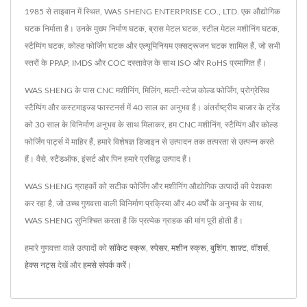
1985 से ताइवान में स्थित, WAS SHENG ENTERPRISE CO., LTD. एक औद्योगिक
घटक निर्माता है। उनके मुख्य निर्माण घटक, ब्रास मेटल घटक, स्टील मेटल मशीनिंग घटक,
स्टैम्पिंग घटक, कोल्ड फोर्जिंग घटक और एल्यूमिनियम एक्सट्रूजन घटक शामिल हैं, जो सभी
स्तरों के PPAP, IMDS और COC दस्तावेज़ के साथ ISO और RoHS प्रमाणित हैं।
WAS SHENG के पास CNC मशीनिंग, मिलिंग, मल्टी-स्टेज कोल्ड फोर्जिंग, प्रोग्रेसिव
स्टैम्पिंग और कस्टमाइज्ड फास्टनर्स में 40 साल का अनुभव है। अंतर्राष्ट्रीय बाजार के ट्रेंड
को 30 साल के विनिर्माण अनुभव के साथ मिलाकर, हम CNC मशीनिंग, स्टैम्पिंग और कोल्ड
फोर्जिंग पार्ट्स में माहिर हैं, हमारे विशेषज्ञ डिजाइन से उत्पादन तक तत्परता से उत्पन्न करते
हैं। वैसे, स्टैंडऑफ, इंसर्ट और पिन हमारे प्रसिद्ध उत्पाद हैं।
WAS SHENG ग्राहकों को सटीक फोर्जिंग और मशीनिंग औद्योगिक उत्पादों की पेशकश
कर रहा है, जो उच्च गुणवत्ता वाली विनिर्माण प्रक्रिया और 40 वर्षों के अनुभव के साथ,
WAS SHENG सुनिश्चित करता है कि प्रत्येक ग्राहक की मांग पूरी होती है।
हमारे गुणवत्ता वाले उत्पादों को
सॉकेट स्क्रू
,
स्पेसर
,
मशीन स्क्रू
,
बुशिंग
,
शाफ़्ट
,
वॉशर्स
,
हेक्स नट्स
देखें और
हमसे संपर्क करें
।