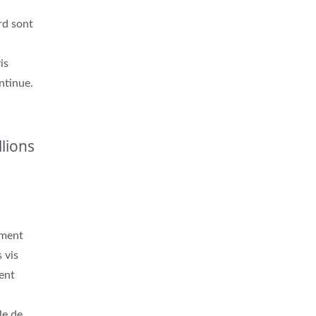
rd sont
is
ntinue.
lions
ement
 vis
ent
le de