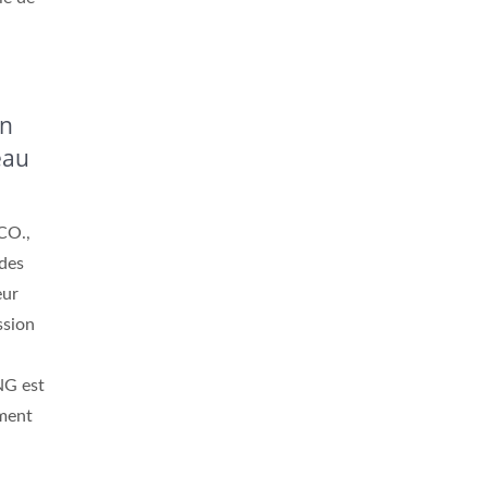
Un
eau
CO.,
 des
eur
ssion
NG est
ement