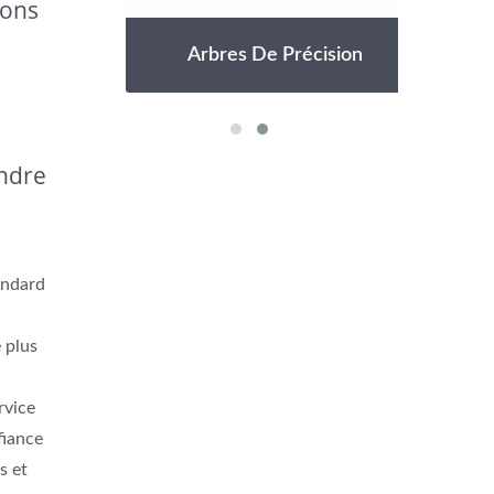
ions
n
Arbres De Précision
endre
andard
 plus
rvice
fiance
s et