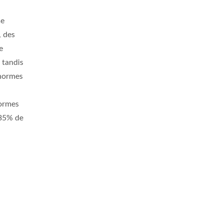
se
, des
e
 tandis
 normes
normes
 35% de