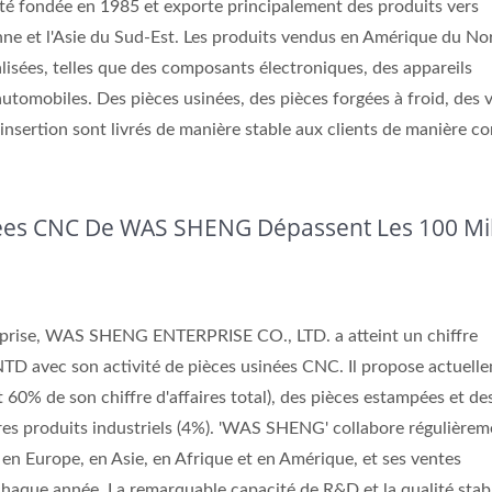
té fondée en 1985 et exporte principalement des produits vers
ne et l'Asie du Sud-Est. Les produits vendus en Amérique du No
lisées, telles que des composants électroniques, des appareils
tomobiles. Des pièces usinées, des pièces forgées à froid, des v
'insertion sont livrés de manière stable aux clients de manière co
nées CNC De WAS SHENG Dépassent Les 100 Mil
reprise, WAS SHENG ENTERPRISE CO., LTD. a atteint un chiffre
 NTD avec son activité de pièces usinées CNC. Il propose actuell
60% de son chiffre d'affaires total), des pièces estampées et des
res produits industriels (4%). 'WAS SHENG' collabore régulièrem
 en Europe, en Asie, en Afrique et en Amérique, et ses ventes
chaque année. La remarquable capacité de R&D et la qualité stab