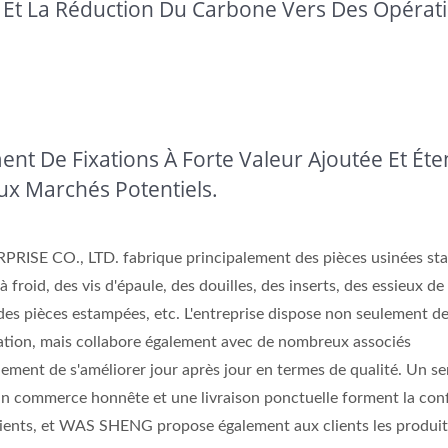
 Et La Réduction Du Carbone Vers Des Opérat
Arbres De Précision
Insertions En Laito
nt De Fixations À Forte Valeur Ajoutée Et Ét
x Marchés Potentiels.
SE CO., LTD. fabrique principalement des pièces usinées st
 froid, des vis d'épaule, des douilles, des inserts, des essieux de
des pièces estampées, etc. L'entreprise dispose non seulement de
cation, mais collabore également avec de nombreux associés
lement de s'améliorer jour après jour en termes de qualité. Un se
 un commerce honnête et une livraison ponctuelle forment la con
ents, et WAS SHENG propose également aux clients les produit