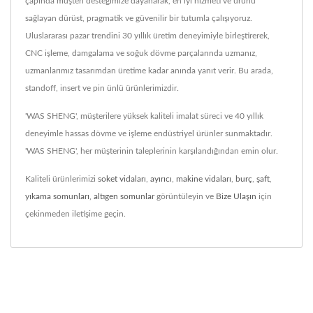
çapında müşteri desteğimize dayanarak, en iyi hizmeti ve ürünü
sağlayan dürüst, pragmatik ve güvenilir bir tutumla çalışıyoruz.
Uluslararası pazar trendini 30 yıllık üretim deneyimiyle birleştirerek,
CNC işleme, damgalama ve soğuk dövme parçalarında uzmanız,
uzmanlarımız tasarımdan üretime kadar anında yanıt verir. Bu arada,
standoff, insert ve pin ünlü ürünlerimizdir.
'WAS SHENG', müşterilere yüksek kaliteli imalat süreci ve 40 yıllık
deneyimle hassas dövme ve işleme endüstriyel ürünler sunmaktadır.
'WAS SHENG', her müşterinin taleplerinin karşılandığından emin olur.
Kaliteli ürünlerimizi
soket vidaları
,
ayırıcı
,
makine vidaları
,
burç
,
şaft
,
yıkama somunları
,
altıgen somunlar
görüntüleyin ve
Bize Ulaşın
için
çekinmeden iletişime geçin.