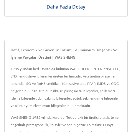
Daha Fazla Detay
Hafif, Ekonomik Ve Güvenilir Çözüm | Alüminyum Bileşenler Ve
İşleme Parçaları Üretimi | WAS SHENG
1985 yılından beri Tayvan'da bulunan WAS SHENG ENTERPRISE CO.,
LTD., endüstriyel bileşenler üreten bir firmadır. Ana üretim bileşenleri
arasında, ISO ve RoHS sertifikalı, tüm seviyelerde PPAP, IMDS ve COC
belgeleri bulunan, tutucu halkalar, pirinç metal bileşenler, çelik metal
işleme bileşenler, damgalama bileşenler, soğuk şekillendirme bileşenler
ve alüminyum ekstrüzyon bileşenleri bulunmaktadır.
WAS SHENG 1985 yılında kuruldu. Tek duraklı bir üretici olarak, temel
değerimiz profesyonellik, kolaylık ve sorun çözücü olmaktır. Dünya