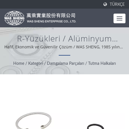
TÜRKÇE
R-Yüzükleri / Alüminyum
Bileşenler Ve İşleme Parçaları
Hafif, Ekonomik ve Güvenilir Çözüm / WAS SHENG, 1985 yılında
kurulmuştur. Tek noktadan üretici olarak, temel değerimiz
Üretimi | WAS SHENG
profesyonel, pratik ve sorun çözücü olmaktır. Dünya
Home
/
Kategori
/
Damgalama Parçaları
/
Tutma Halkaları
genelindeki müşteri desteğimize dayanarak, dürüstlük,
pragmatik ve güvenilir bir tutumla en iyi hizmeti ve ürünü
sunmaktayız.