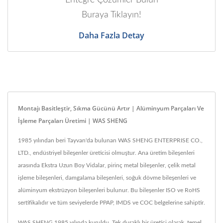
Buraya Tıklayın!
Daha Fazla Detay
Montajı Basitleştir, Sıkma Gücünü Artır | Alüminyum Parçaları Ve
İşleme Parçaları Üretimi | WAS SHENG
1985 yılından beri Tayvan'da bulunan WAS SHENG ENTERPRISE CO.,
LTD., endüstriyel bileşenler üreticisi olmuştur. Ana üretim bileşenleri
arasında Ekstra Uzun Boy Vidalar, pirinç metal bileşenler, çelik metal
işleme bileşenleri, damgalama bileşenleri, soğuk dövme bileşenleri ve
alüminyum ekstrüzyon bileşenleri bulunur. Bu bileşenler ISO ve RoHS
sertifikalıdır ve tüm seviyelerde PPAP, IMDS ve COC belgelerine sahiptir.
WAS SHENG 1985 yılında kuruldu. Tek duraklı bir üretici olarak, temel