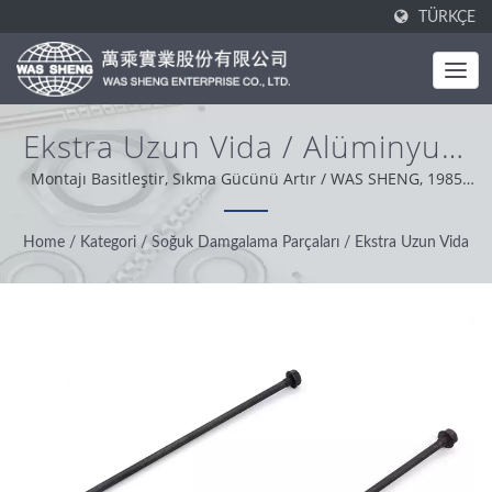
TÜRKÇE
Ekstra Uzun Vida / Alüminyum
Bileşenler Ve İşleme Parçaları
Montajı Basitleştir, Sıkma Gücünü Artır / WAS SHENG, 1985
yılında kurulmuştur. Tek noktadan üretici olarak, temel
Üretimi | WAS SHENG
değerimiz profesyonel, pratik ve sorun çözücü olmaktır.
Home
/
Kategori
/
Soğuk Damgalama Parçaları
/
Ekstra Uzun Vida
Dünya genelindeki müşteri desteğimize dayanarak, dürüstlük,
pragmatik ve güvenilir bir tutumla en iyi hizmeti ve ürünü
sunmaktayız.