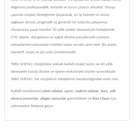
değerimiz profesyonellik, kolaylık ve sorun çözücü olmaktır. Dünya
çapında müşteri desteğimize dayanarak, en iyi hizmeti ve ürünü
sağlayan dürüst, pragmatik ve güvenilir bir tutumla çalışıyoruz.
Uluslararası pazar trendini 30 yıllık üretim deneyimiyle birleştirerek,
CNC işleme, damgalama ve soğuk dövme parçalarında uzmanız,
uzmanlarımız tasarımdan üretime kadar anında yanıt verir. Bu arada,
standoff, insert ve pin ünlü ürünlerimizdir.
'WAS SHENG', müşterilere yüksek kaliteli imalat süreci ve 40 yıllık
deneyimle hassas dövme ve işleme endüstriyel ürünler sunmaktadır.
'WAS SHENG', her müşterinin taleplerinin karşılandığından emin olur.
Kaliteli ürünlerimizi
soket vidaları
,
ayırıcı
,
makine vidaları
,
burç
,
şaft
,
yıkama somunları
,
altıgen somunlar
görüntüleyin ve
Bize Ulaşın
için
çekinmeden iletişime geçin.